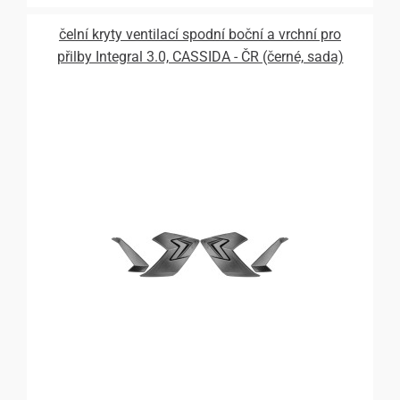
čelní kryty ventilací spodní boční a vrchní pro
přilby Integral 3.0, CASSIDA - ČR (černé, sada)