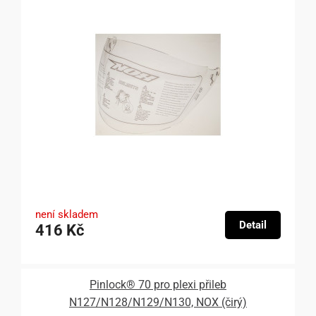
není skladem
Detail
416 Kč
Pinlock® 70 pro plexi přileb
N127/N128/N129/N130, NOX (čirý)