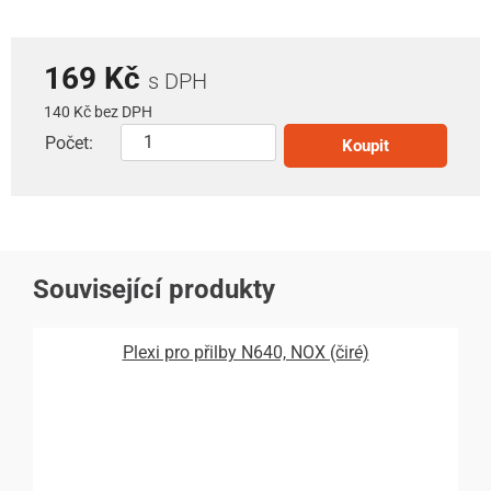
169 Kč
s DPH
140 Kč bez DPH
Počet:
Koupit
Související produkty
Plexi pro přilby N640, NOX (čiré)