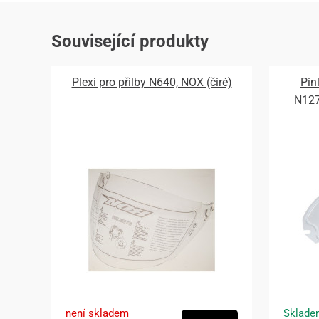
Související produkty
Plexi pro přilby N640, NOX (čiré)
Pin
N12
není skladem
Sklade