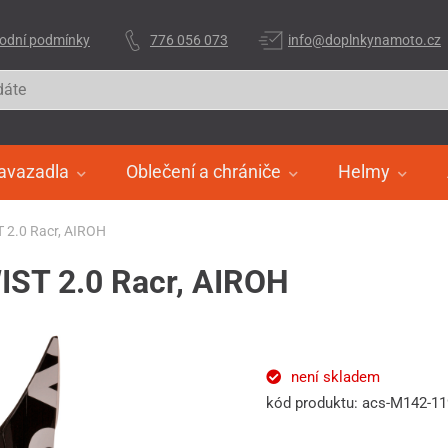
odní podmínky
776 056 073
info@doplnkynamoto.cz
avazadla
Oblečení a chrániče
Helmy
ST 2.0 Racr, AIROH
WIST 2.0 Racr, AIROH
není skladem
kód produktu: acs-M142-1