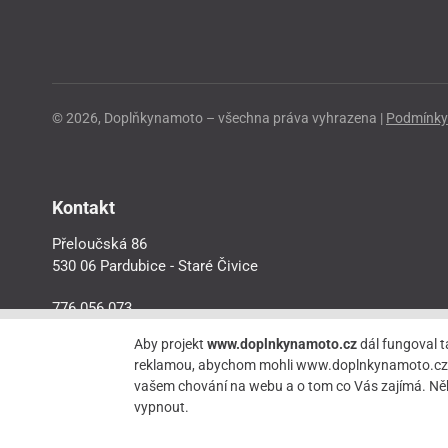
© 2026, Doplňkynamoto – všechna práva vyhrazena |
Podmínky 
Kontakt
Přeloučská 86
530 06 Pardubice - Staré Čivice
776 056 073
motorider.rf@seznam.cz
Aby projekt
www.doplnkynamoto.cz
dál fungoval t
reklamou, abychom mohli www.doplnkynamoto.cz dále 
vašem chování na webu a o tom co Vás zajímá. Něk
vypnout.