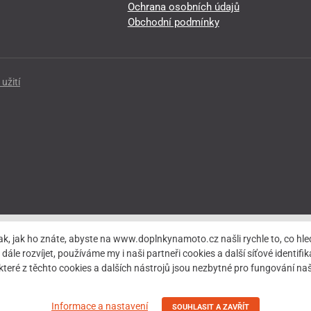
Ochrana osobních údajů
Obchodní podmínky
užití
ak, jak ho znáte, abyste na www.doplnkynamoto.cz našli rychle to, co 
rozvíjet, používáme my i naši partneři cookies a další síťové identifiká
teré z těchto cookies a dalších nástrojů jsou nezbytné pro fungování 
Informace a nastavení
SOUHLASIT A ZAVŘÍT