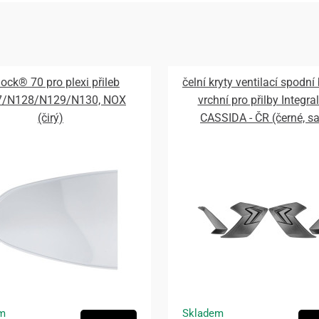
lock® 70 pro plexi přileb
čelní kryty ventilací spodní
7/N128/N129/N130, NOX
vrchní pro přilby Integral
(čirý)
CASSIDA - ČR (černé, s
m
Skladem