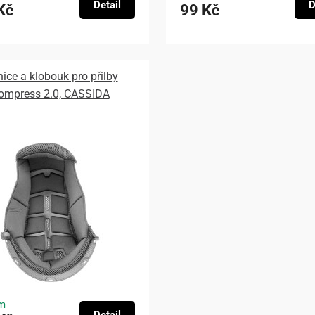
Detail
D
Kč
99 Kč
nice a klobouk pro přilby
ompress 2.0, CASSIDA
m