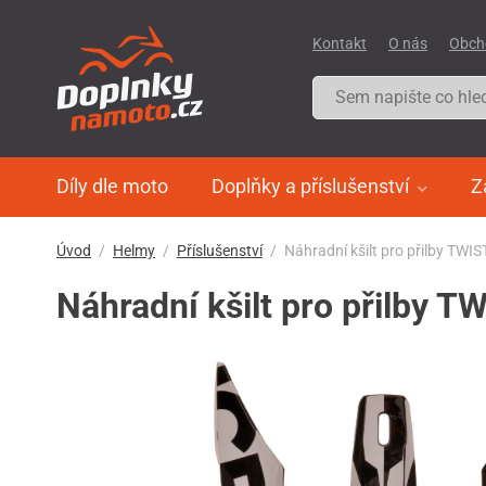
Kontakt
O nás
Obch
Díly dle moto
Doplňky a příslušenství
Z
Úvod
Helmy
Příslušenství
Náhradní kšilt pro přilby TWI
Náhradní kšilt pro přilby T