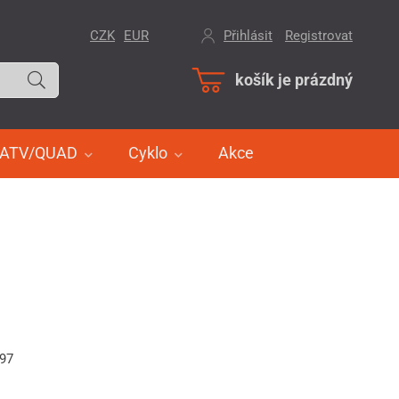
CZK
EUR
Přihlásit
/
Registrovat
košík je prázdný
ATV/QUAD
Cyklo
Akce
197