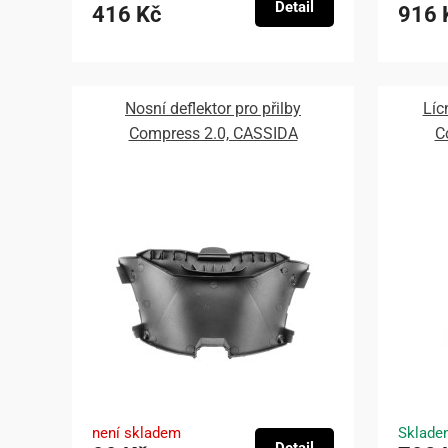
Detail
416 Kč
916 
Nosní deflektor pro přilby
Líc
Compress 2.0, CASSIDA
C
není skladem
Sklade