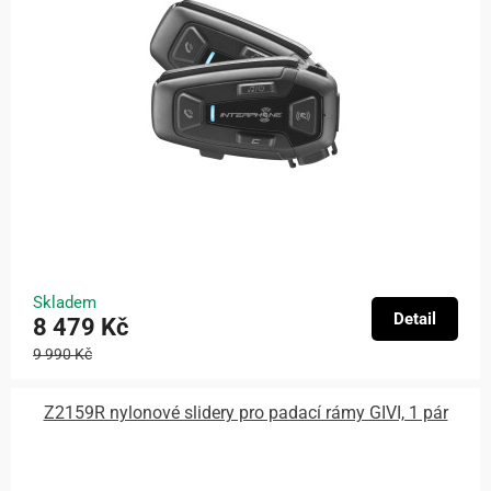
Skladem
Detail
8 479 Kč
9 990 Kč
Z2159R nylonové slidery pro padací rámy GIVI, 1 pár