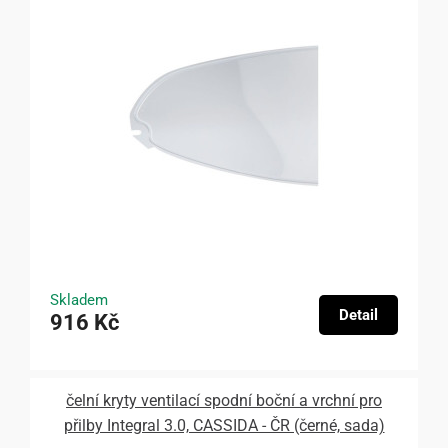
Skladem
Detail
916 Kč
čelní kryty ventilací spodní boční a vrchní pro
přilby Integral 3.0, CASSIDA - ČR (černé, sada)