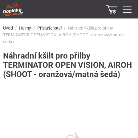
Úvod
Helmy
Příslušenství
Náhradní kšilt pro přilby
TERMINATOR OPEN VISION, AIROH (SHOOT - oranžová/matná
šedá)
Náhradní kšilt pro přilby
TERMINATOR OPEN VISION, AIROH
(SHOOT - oranžová/matná šedá)