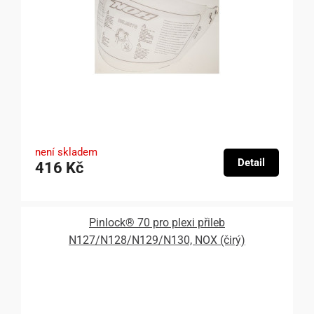
není skladem
Detail
416 Kč
Pinlock® 70 pro plexi přileb
N127/N128/N129/N130, NOX (čirý)