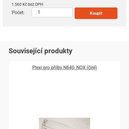
1 560 Kč bez DPH
Počet:
Koupit
Související produkty
Plexi pro přilby N640, NOX (čiré)