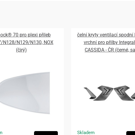
lock® 70 pro plexi přileb
čelní kryty ventilací spodní
7/N128/N129/N130, NOX
vrchní pro přilby Integral
(čirý)
CASSIDA - ČR (černé, s
m
Skladem