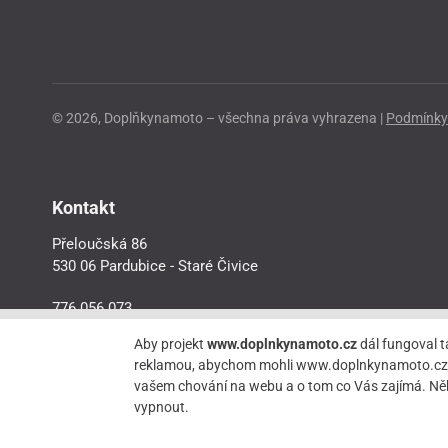
© 2026, Doplňkynamoto – všechna práva vyhrazena |
Podmínky 
Kontakt
Přeloučská 86
530 06 Pardubice - Staré Čivice
776 056 073
motorider.rf@seznam.cz
Aby projekt
www.doplnkynamoto.cz
dál fungoval t
reklamou, abychom mohli www.doplnkynamoto.cz dále 
vašem chování na webu a o tom co Vás zajímá. Něk
vypnout.