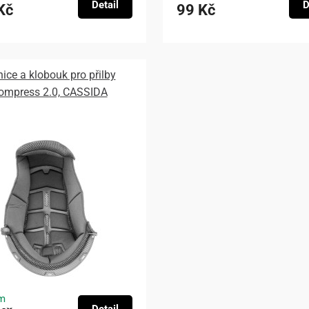
Detail
D
Kč
99 Kč
nice a klobouk pro přilby
ompress 2.0, CASSIDA
m