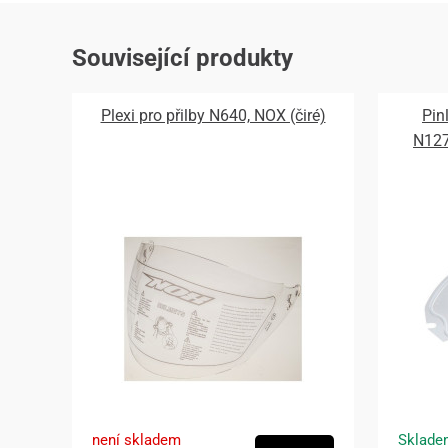
Související produkty
Plexi pro přilby N640, NOX (čiré)
Pin
N12
není skladem
Sklade