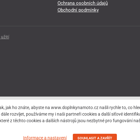
Ochrana osobních údajů
Obchodní podmínky
užití
ak, jak ho znáte, abyste na www.doplnkynamoto.cz našli rychle to, co 
rozvíjet, používáme my i naši partneři cookies a další síťové identifiká
teré z těchto cookies a dalších nástrojů jsou nezbytné pro fungování 
Informace a nastavení
SOUHLASIT A ZAVŘÍT