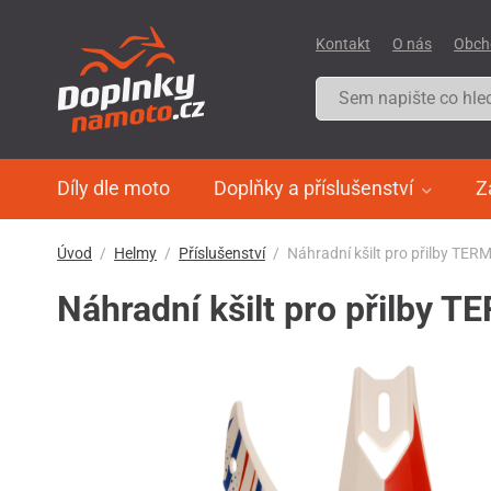
Kontakt
O nás
Obch
Díly dle moto
Doplňky a příslušenství
Z
Úvod
Helmy
Příslušenství
Náhradní kšilt pro přilby TER
Náhradní kšilt pro přilby 