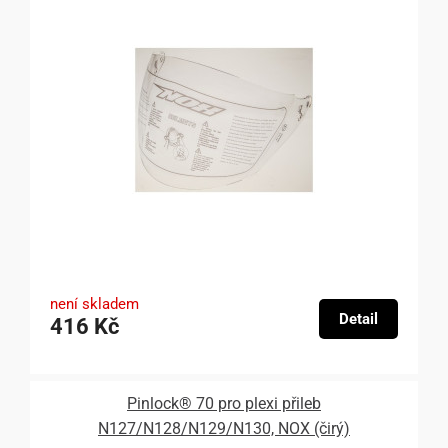
není skladem
Detail
416 Kč
Pinlock® 70 pro plexi přileb
N127/N128/N129/N130, NOX (čirý)