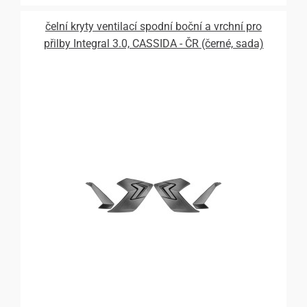
čelní kryty ventilací spodní boční a vrchní pro
přilby Integral 3.0, CASSIDA - ČR (černé, sada)