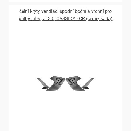
čelní kryty ventilací spodní boční a vrchní pro
přilby Integral 3.0, CASSIDA - ČR (černé, sada)