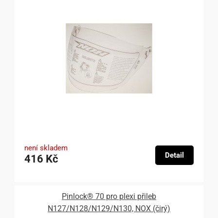
není skladem
Detail
416 Kč
Pinlock® 70 pro plexi přileb
N127/N128/N129/N130, NOX (čirý)