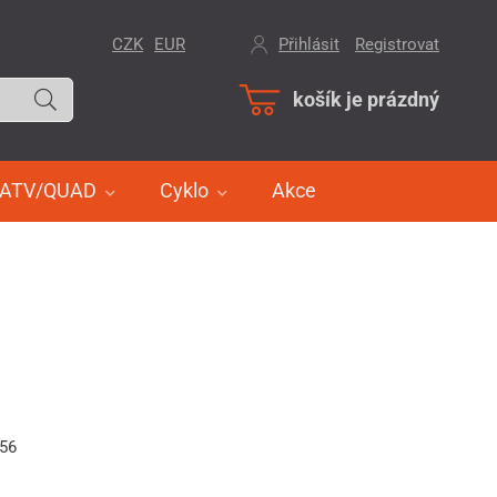
CZK
EUR
Přihlásit
/
Registrovat
košík je prázdný
ATV/QUAD
Cyklo
Akce
056