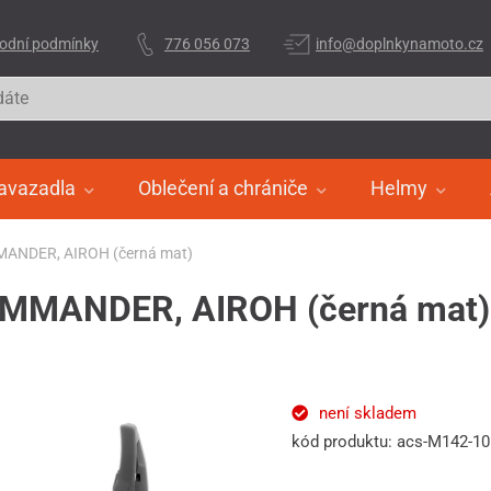
odní podmínky
776 056 073
info@doplnkynamoto.cz
avazadla
Oblečení a chrániče
Helmy
OMMANDER, AIROH (černá mat)
 COMMANDER, AIROH (černá mat)
není skladem
kód produktu: acs-M142-1