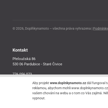
© 2026, Doplňkynamoto – všechna práva vyhrazena |
Podmínky 
Kontakt
Přeloučská 86
530 06 Pardubice - Staré Čivice
776 056 073
motorider.rf@seznam.cz
Aby projekt
www.doplnkynamoto.cz
dál fungoval t
reklamou, abychom mohli www.doplnkynamoto.cz dále 
vašem chování na webu a o tom co Vás zajímá. Něk
vypnout.