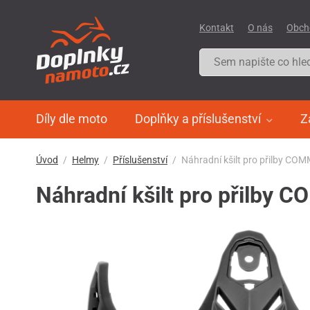
Kontakt
O nás
Obch
Díly dle moto
Doplňky a příslušenství
Z
Úvod
Helmy
Příslušenství
Náhradní kšilt pro přilby C
Náhradní kšilt pro přilby