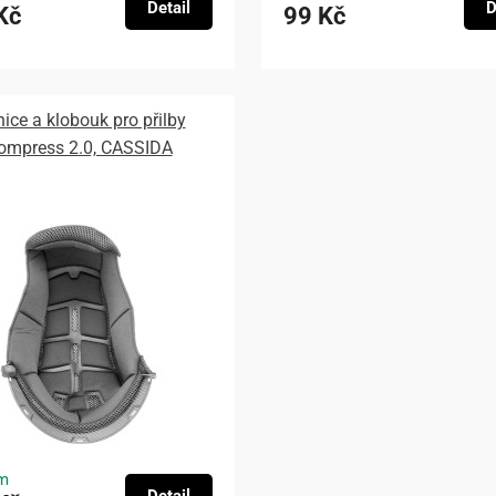
Detail
D
Kč
99 Kč
nice a klobouk pro přilby
ompress 2.0, CASSIDA
m