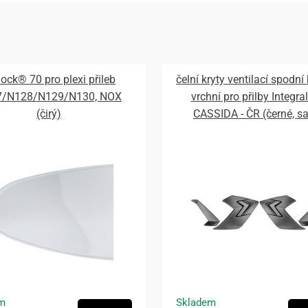
lock® 70 pro plexi přileb
čelní kryty ventilací spodní
7/N128/N129/N130, NOX
vrchní pro přilby Integral
(čirý)
CASSIDA - ČR (černé, s
m
Skladem