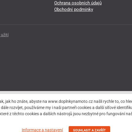
Ochrana osobních údajů
Obchodní podmínky
užití
ak, jak ho znáte, abyste na www.doplnkynamoto.cz našli rychle to, co 
rozvíjet, používáme my i naši partneři cookies a další síťové identifiká
teré z těchto cookies a dalších nástrojů jsou nezbytné pro fungování 
Informace a nastavení
SOUHLASIT A ZAVŘÍT