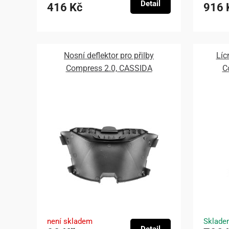
Detail
416 Kč
916 
Nosní deflektor pro přilby
Líc
Compress 2.0, CASSIDA
C
není skladem
Sklade