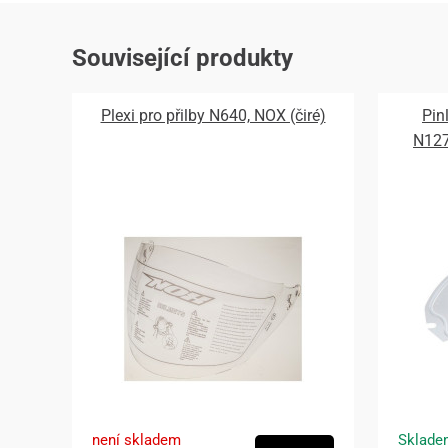
Související produkty
Plexi pro přilby N640, NOX (čiré)
Pin
N12
není skladem
Sklade