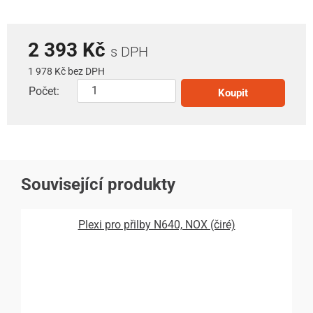
2 393 Kč
s DPH
1 978 Kč bez DPH
Počet:
Koupit
Související produkty
Plexi pro přilby N640, NOX (čiré)