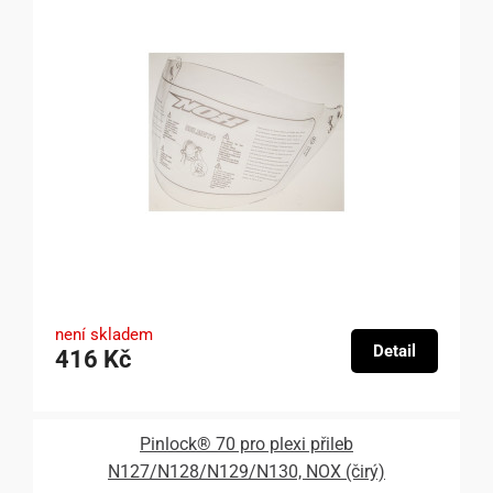
není skladem
Detail
416 Kč
Pinlock® 70 pro plexi přileb
N127/N128/N129/N130, NOX (čirý)