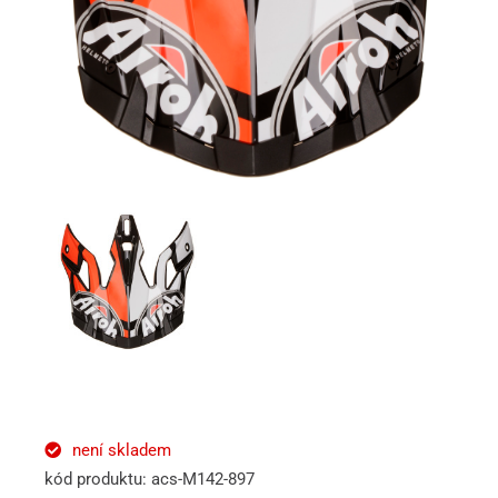
není skladem
kód produktu: acs-M142-897