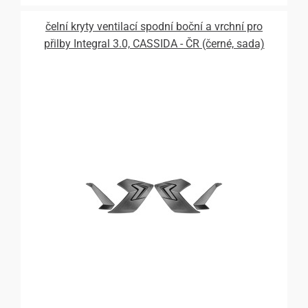
čelní kryty ventilací spodní boční a vrchní pro
přilby Integral 3.0, CASSIDA - ČR (černé, sada)