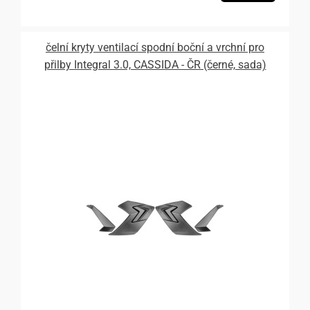
čelní kryty ventilací spodní boční a vrchní pro
přilby Integral 3.0, CASSIDA - ČR (černé, sada)