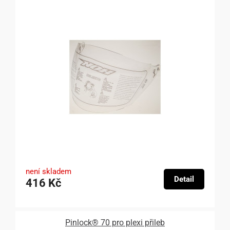
není skladem
Detail
416 Kč
Pinlock® 70 pro plexi přileb