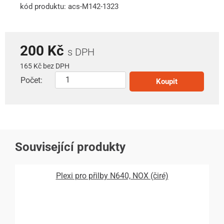
kód produktu: acs-M142-1323
200 Kč
s DPH
165 Kč bez DPH
Počet:
Koupit
Související produkty
Plexi pro přilby N640, NOX (čiré)