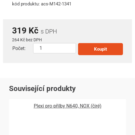
kód produktu: acs-M142-1341
319 Kč
s DPH
264 Kč bez DPH
Počet:
Koupit
Související produkty
Plexi pro přilby N640, NOX (čiré)