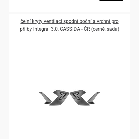
čelní kryty ventilací spodní boční a vrchní pro
přilby Integral 3.0, CASSIDA - ČR (černé, sada)