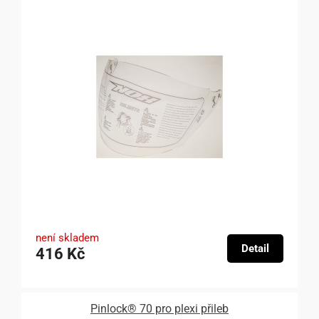
není skladem
Detail
416 Kč
Pinlock® 70 pro plexi přileb