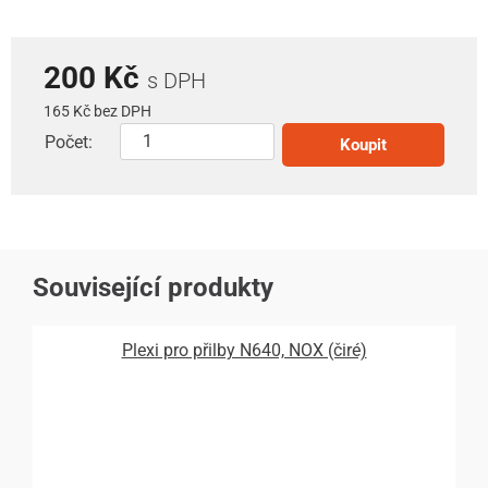
200 Kč
s DPH
165 Kč bez DPH
Počet:
Koupit
Související produkty
Plexi pro přilby N640, NOX (čiré)