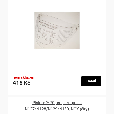
není skladem
Detail
416 Kč
Pinlock® 70 pro plexi přileb
N127/N128/N129/N130, NOX (čirý)