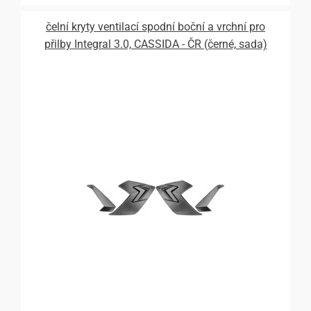
čelní kryty ventilací spodní boční a vrchní pro
přilby Integral 3.0, CASSIDA - ČR (černé, sada)