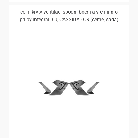
čelní kryty ventilací spodní boční a vrchní pro
přilby Integral 3.0, CASSIDA - ČR (černé, sada)