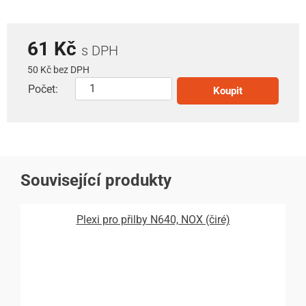
61 Kč
s DPH
50 Kč bez DPH
Počet:
Koupit
Související produkty
Plexi pro přilby N640, NOX (čiré)