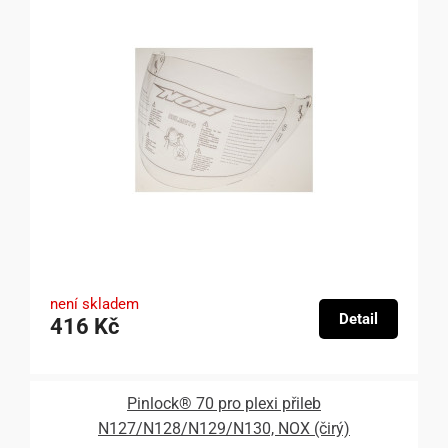
není skladem
Detail
416 Kč
Pinlock® 70 pro plexi přileb
N127/N128/N129/N130, NOX (čirý)