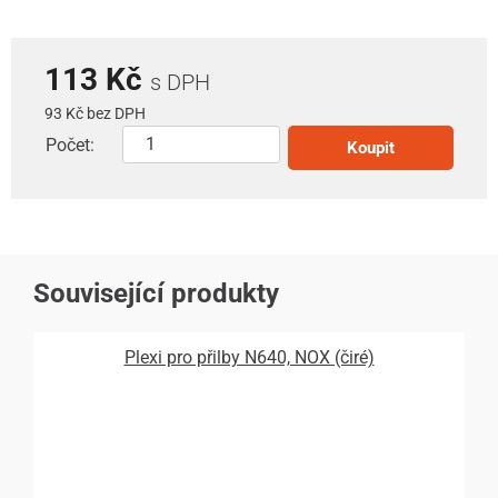
113 Kč
s DPH
93 Kč bez DPH
Počet:
Koupit
Související produkty
Plexi pro přilby N640, NOX (čiré)