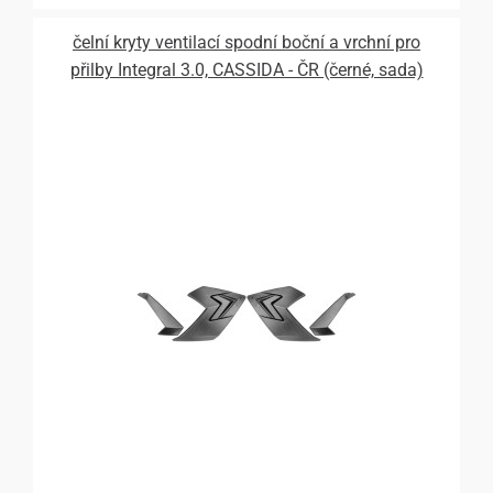
čelní kryty ventilací spodní boční a vrchní pro
přilby Integral 3.0, CASSIDA - ČR (černé, sada)