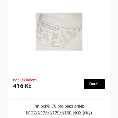
není skladem
Detail
416 Kč
Pinlock® 70 pro plexi přileb
N127/N128/N129/N130, NOX (čirý)