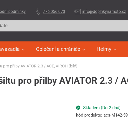
odní podmínky
776 056 073
info@doplnkynamoto.cz
avazadla
Oblečení a chrániče
Helmy
u pro přilby AVIATOR 2.3 / ACE, AIROH (bílý)
iltu pro přilby AVIATOR 2.3 / A
Skladem (Do 2 dnů)
kód produktu: acs-M142-5