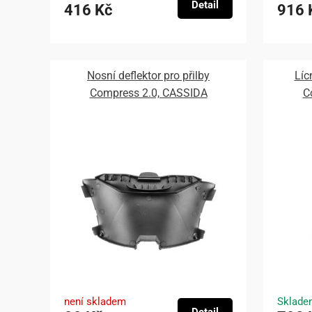
Detail
416 Kč
916 
Nosní deflektor pro přilby
Líc
Compress 2.0, CASSIDA
C
není skladem
Sklade