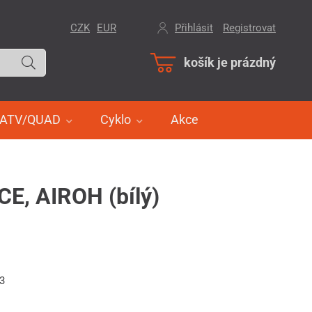
CZK
EUR
Přihlásit
/
Registrovat
košík je prázdný
ATV/QUAD
Cyklo
Akce
CE, AIROH (bílý)
93