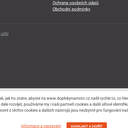
Ochrana osobních údajů
Obchodní podmínky
užití
ak, jak ho znáte, abyste na www.doplnkynamoto.cz našli rychle to, co 
rozvíjet, používáme my i naši partneři cookies a další síťové identifiká
teré z těchto cookies a dalších nástrojů jsou nezbytné pro fungování 
Informace a nastavení
SOUHLASIT A ZAVŘÍT