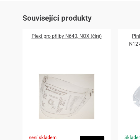
Související produkty
Plexi pro přilby N640, NOX (čiré)
Pin
N12
není skladem
Sklade