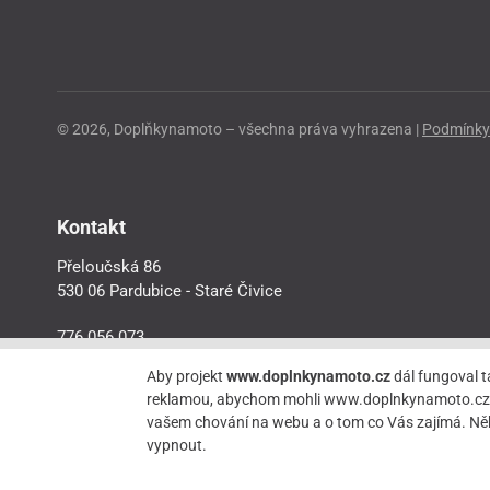
© 2026, Doplňkynamoto – všechna práva vyhrazena |
Podmínky 
Kontakt
Přeloučská 86
530 06 Pardubice - Staré Čivice
776 056 073
motorider.rf@seznam.cz
Aby projekt
www.doplnkynamoto.cz
dál fungoval t
reklamou, abychom mohli www.doplnkynamoto.cz dále 
vašem chování na webu a o tom co Vás zajímá. Něk
vypnout.