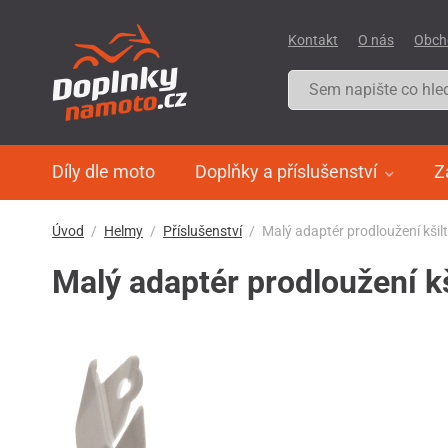
Kontakt
O nás
Obch
Díly dle moto
Doplňky a příslušenství
Z
Úvod
Helmy
Příslušenství
Malý adaptér prodloužení kšilt
Malý adaptér prodloužení kš