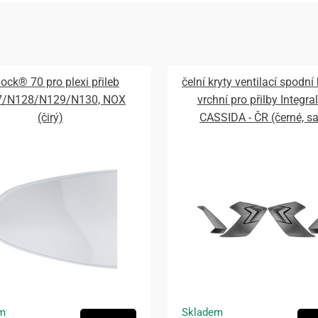
lock® 70 pro plexi přileb
čelní kryty ventilací spodní
7/N128/N129/N130, NOX
vrchní pro přilby Integral
(čirý)
CASSIDA - ČR (černé, s
m
Skladem