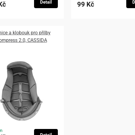
Detail
D
Kč
99 Kč
nice a klobouk pro přilby
ompress 2.0, CASSIDA
m