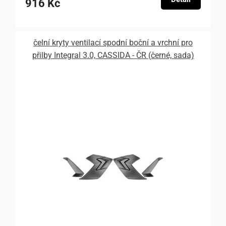
916 Kč
čelní kryty ventilací spodní boční a vrchní pro
přilby Integral 3.0, CASSIDA - ČR (černé, sada)