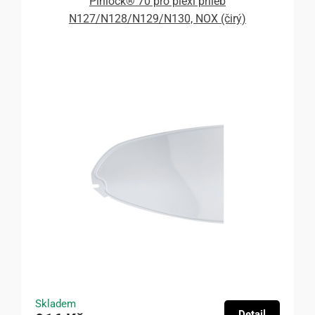
Pinlock® 70 pro plexi přileb
N127/N128/N129/N130, NOX (čirý)
Skladem
Detail