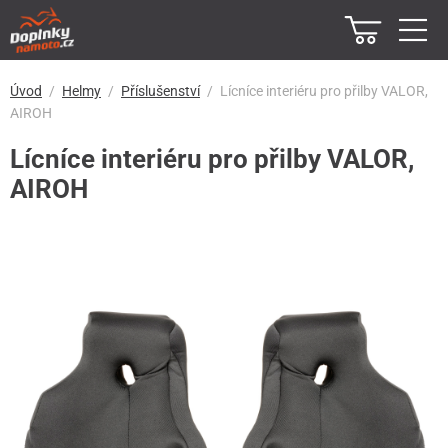
Úvod
Helmy
Příslušenství
Lícníce interiéru pro přilby VALOR,
AIROH
Lícníce interiéru pro přilby VALOR,
AIROH