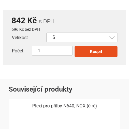
842 Kč
s DPH
696 Kč bez DPH
Velikost
Počet:
Koupit
Související produkty
Plexi pro přilby N640, NOX (čiré)