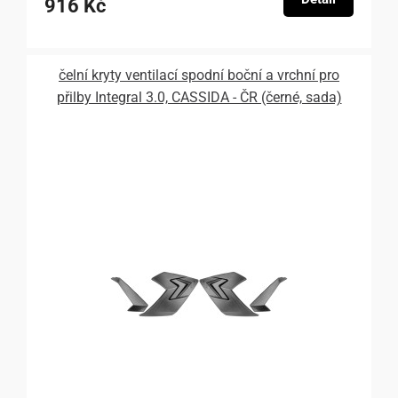
916 Kč
čelní kryty ventilací spodní boční a vrchní pro
přilby Integral 3.0, CASSIDA - ČR (černé, sada)