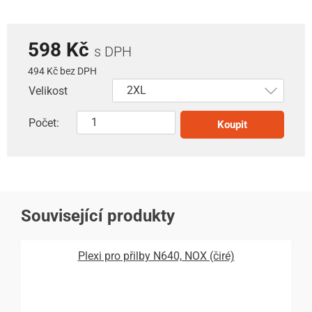
598 Kč
s DPH
494 Kč bez DPH
Velikost
Počet:
Koupit
Související produkty
Plexi pro přilby N640, NOX (čiré)