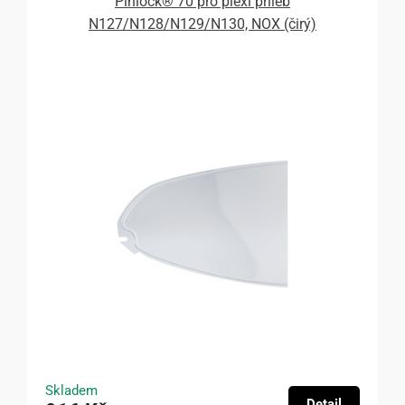
Pinlock® 70 pro plexi přileb
N127/N128/N129/N130, NOX (čirý)
Skladem
Detail