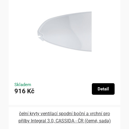
Skladem
Detail
916 Kč
čelní kryty ventilací spodní boční a vrchní pro
přilby Integral 3.0, CASSIDA - ČR (černé, sada)