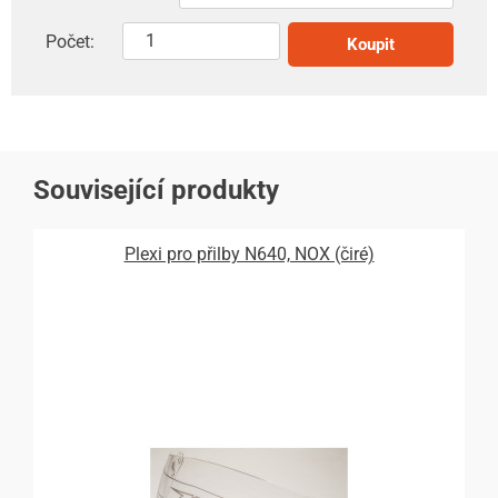
Počet:
Koupit
Související produkty
Plexi pro přilby N640, NOX (čiré)