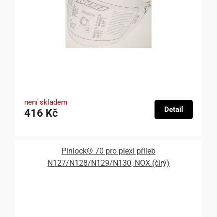
není skladem
Detail
416 Kč
Pinlock® 70 pro plexi přileb
N127/N128/N129/N130, NOX (čirý)