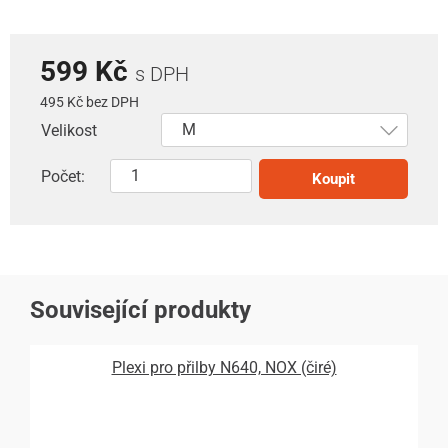
599 Kč
s DPH
495 Kč bez DPH
Velikost
Počet:
Koupit
Související produkty
Plexi pro přilby N640, NOX (čiré)