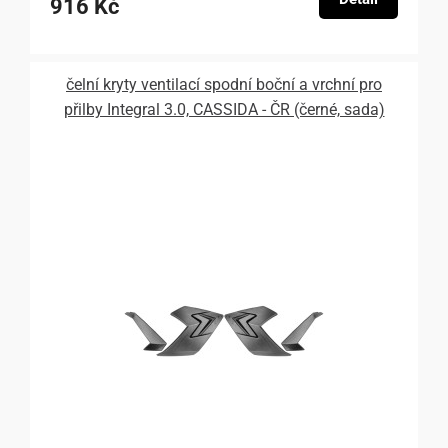
916 Kč
čelní kryty ventilací spodní boční a vrchní pro
přilby Integral 3.0, CASSIDA - ČR (černé, sada)