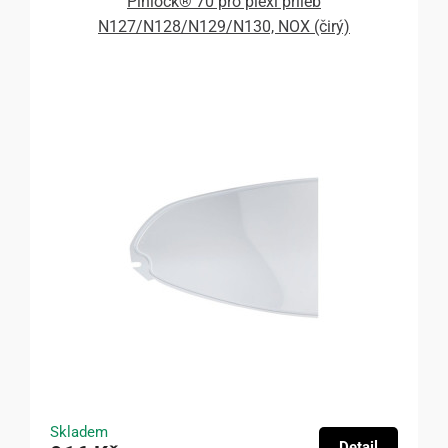
Pinlock® 70 pro plexi přileb
N127/N128/N129/N130, NOX (čirý)
Skladem
Detail