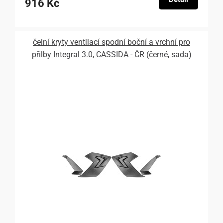
916 Kč
čelní kryty ventilací spodní boční a vrchní pro
přilby Integral 3.0, CASSIDA - ČR (černé, sada)