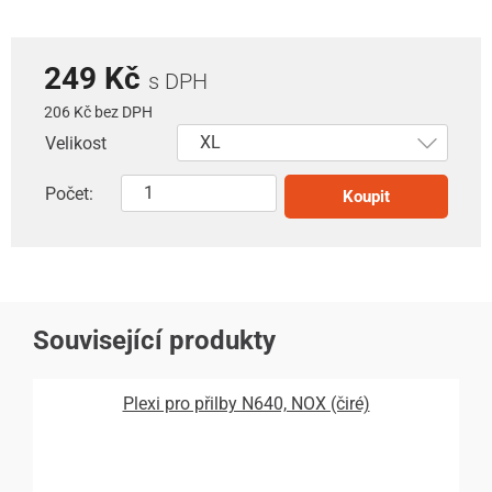
249 Kč
s DPH
206 Kč bez DPH
Velikost
Počet:
Koupit
Související produkty
Plexi pro přilby N640, NOX (čiré)