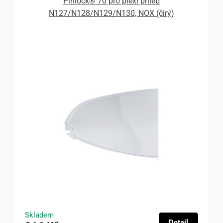
Pinlock® 70 pro plexi přileb
N127/N128/N129/N130, NOX (čirý)
Skladem
Detail