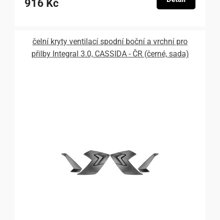
916 Kč
čelní kryty ventilací spodní boční a vrchní pro
přilby Integral 3.0, CASSIDA - ČR (černé, sada)