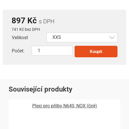
897 Kč
s DPH
741 Kč bez DPH
Velikost
Počet:
Koupit
Související produkty
Plexi pro přilby N640, NOX (čiré)