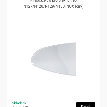
Pinlock® 70 pro plexi přileb
N127/N128/N129/N130, NOX (čirý)
Skladem
Detail