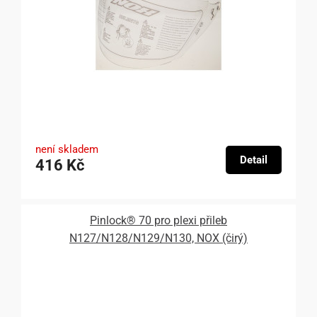
není skladem
Detail
416 Kč
Pinlock® 70 pro plexi přileb
N127/N128/N129/N130, NOX (čirý)