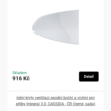
Skladem
Detail
916 Kč
čelní kryty ventilací spodní boční a vrchní pro
přilby Integral 3.0, CASSIDA - ČR (černé, sada)