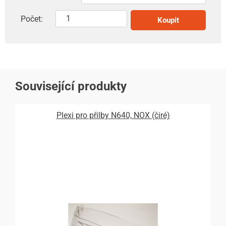
Počet:
Koupit
Související produkty
Plexi pro přilby N640, NOX (čiré)