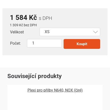
1 584 Kč
s DPH
1 309 Kč bez DPH
Velikost
Počet:
Koupit
Související produkty
Plexi pro přilby N640, NOX (čiré)