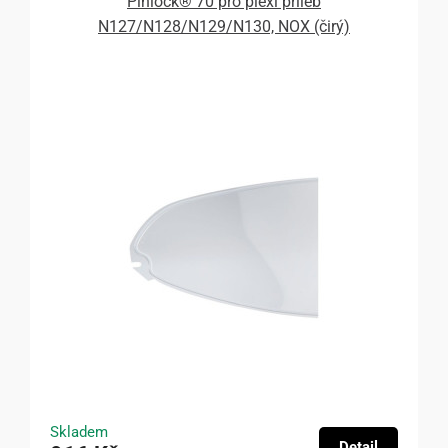
Pinlock® 70 pro plexi přileb
N127/N128/N129/N130, NOX (čirý)
Skladem
Detail