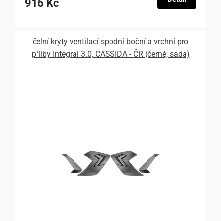
916 Kč
čelní kryty ventilací spodní boční a vrchní pro
přilby Integral 3.0, CASSIDA - ČR (černé, sada)