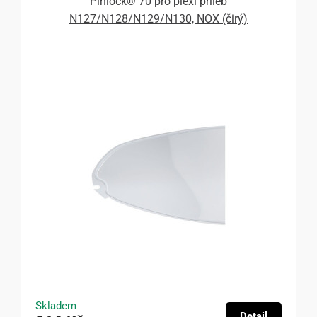
Pinlock® 70 pro plexi přileb
N127/N128/N129/N130, NOX (čirý)
Skladem
Detail