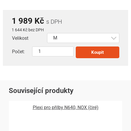
1 989 Kč
s DPH
1 644 Kč bez DPH
Velikost
Počet:
Koupit
Související produkty
Plexi pro přilby N640, NOX (čiré)