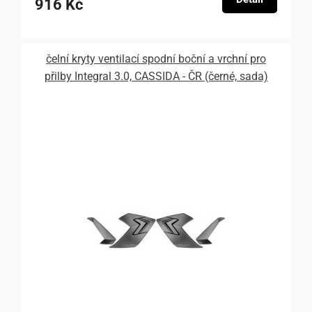
916 Kč
čelní kryty ventilací spodní boční a vrchní pro
přilby Integral 3.0, CASSIDA - ČR (černé, sada)