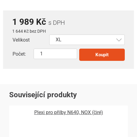
1 989 Kč
s DPH
1 644 Kč bez DPH
Velikost
Počet:
Koupit
Související produkty
Plexi pro přilby N640, NOX (čiré)