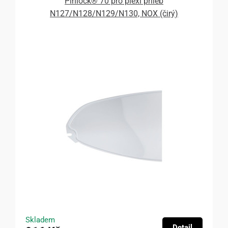
Pinlock® 70 pro plexi přileb
N127/N128/N129/N130, NOX (čirý)
Skladem
Detail