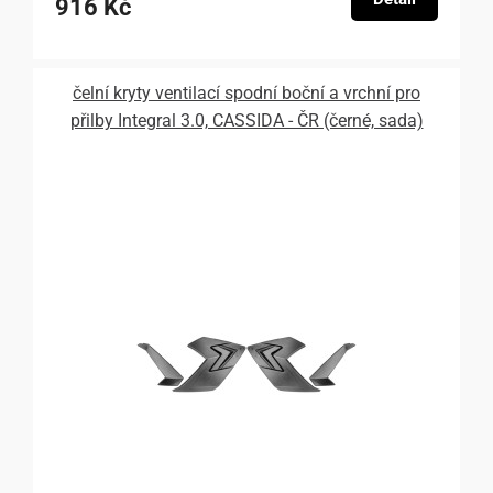
916 Kč
čelní kryty ventilací spodní boční a vrchní pro
přilby Integral 3.0, CASSIDA - ČR (černé, sada)