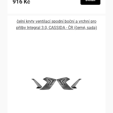
916 Kč
čelní kryty ventilací spodní boční a vrchní pro
přilby Integral 3.0, CASSIDA - ČR (černé, sada)