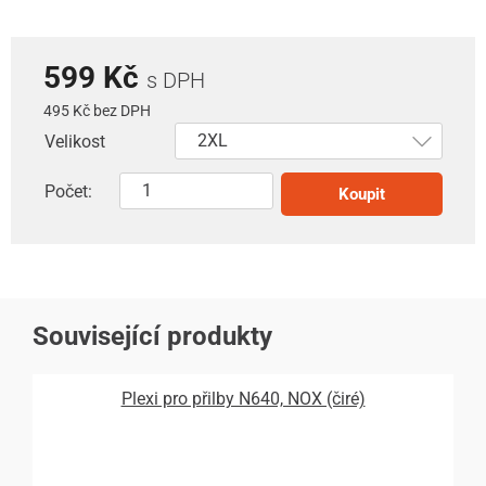
599 Kč
s DPH
495 Kč bez DPH
Velikost
Počet:
Koupit
Související produkty
Plexi pro přilby N640, NOX (čiré)