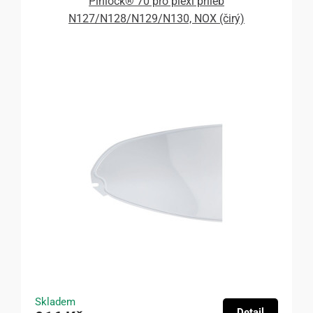
Pinlock® 70 pro plexi přileb
N127/N128/N129/N130, NOX (čirý)
Skladem
Detail