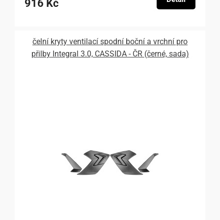
916 Kč
čelní kryty ventilací spodní boční a vrchní pro
přilby Integral 3.0, CASSIDA - ČR (černé, sada)