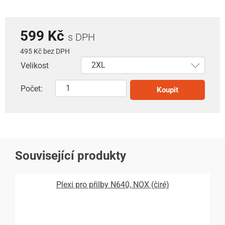
599 Kč
s DPH
495 Kč bez DPH
Velikost
Počet:
Koupit
Související produkty
Plexi pro přilby N640, NOX (čiré)