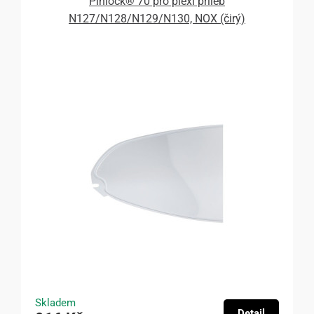
Pinlock® 70 pro plexi přileb
N127/N128/N129/N130, NOX (čirý)
Skladem
Detail