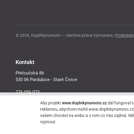
© 2026, Doplňkynamoto – všechna práva vyhrazena |
Podmínky 
Kontakt
Přeloučská 86
530 06 Pardubice - Staré Čivice
776 056 073
motorider.rf@seznam.cz
Aby projekt
www.doplnkynamoto.cz
dál fungoval t
reklamou, abychom mohli www.doplnkynamoto.cz dále 
vašem chování na webu a o tom co Vás zajímá. Něk
vypnout.