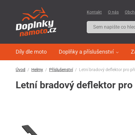
Kontakt
O nás
Obch
Díly dle moto
Doplňky a příslušenství
Z
Úvod
Helmy
Příslušenství
Letní bradový deflektor pro p
Letní bradový deflektor pro