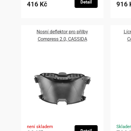
Detail
416 Kč
916 
Nosní deflektor pro přilby
Líc
Compress 2.0, CASSIDA
C
není skladem
Sklade