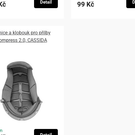
Detail
D
Kč
99 Kč
nice a klobouk pro přilby
ompress 2.0, CASSIDA
m