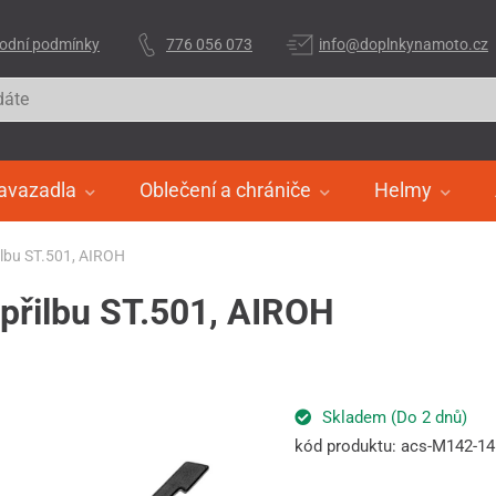
odní podmínky
776 056 073
info@doplnkynamoto.cz
avazadla
Oblečení a chrániče
Helmy
řilbu ST.501, AIROH
 přilbu ST.501, AIROH
Skladem (Do 2 dnů)
kód produktu: acs-M142-1