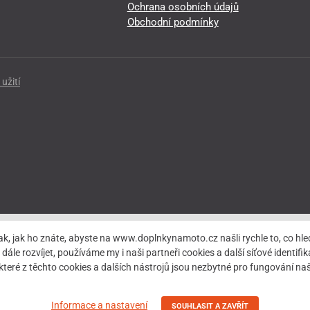
Ochrana osobních údajů
Obchodní podmínky
užití
ak, jak ho znáte, abyste na www.doplnkynamoto.cz našli rychle to, co 
rozvíjet, používáme my i naši partneři cookies a další síťové identifiká
teré z těchto cookies a dalších nástrojů jsou nezbytné pro fungování 
Informace a nastavení
SOUHLASIT A ZAVŘÍT