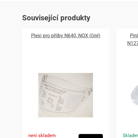
Související produkty
Plexi pro přilby N640, NOX (čiré)
Pin
N12
není skladem
Sklade