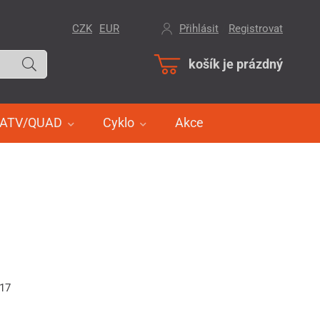
CZK
EUR
Přihlásit
/
Registrovat
košík je prázdný
ATV/QUAD
Cyklo
Akce
417