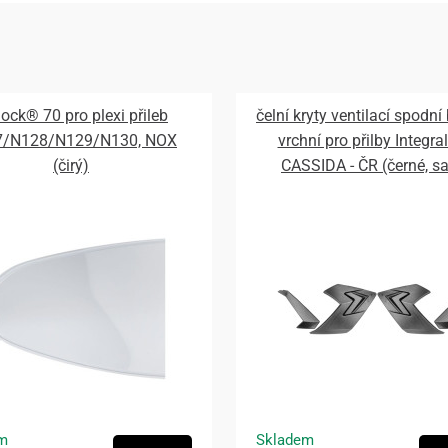
lock® 70 pro plexi přileb
čelní kryty ventilací spodní
7/N128/N129/N130, NOX
vrchní pro přilby Integral
(čirý)
CASSIDA - ČR (černé, s
m
Skladem