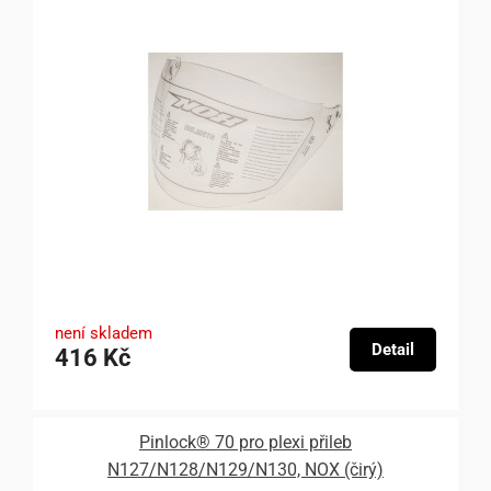
není skladem
Detail
416 Kč
Pinlock® 70 pro plexi přileb
N127/N128/N129/N130, NOX (čirý)