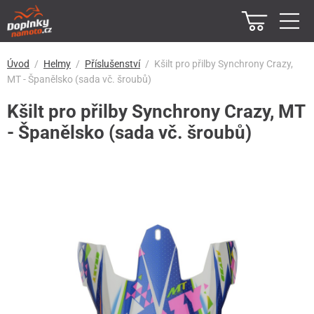
Úvod
Helmy
Příslušenství
Kšilt pro přilby Synchrony Crazy,
MT - Španělsko (sada vč. šroubů)
Kšilt pro přilby Synchrony Crazy, MT
- Španělsko (sada vč. šroubů)