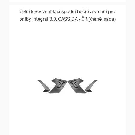
čelní kryty ventilací spodní boční a vrchní pro
přilby Integral 3.0, CASSIDA - ČR (černé, sada)