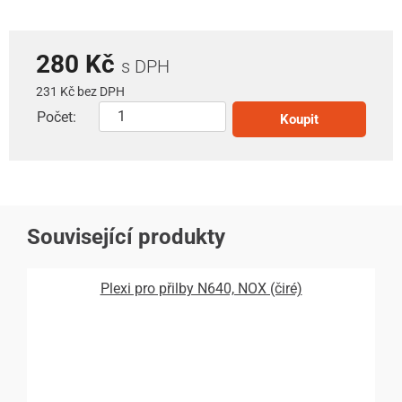
280 Kč
s DPH
231 Kč bez DPH
Počet:
Koupit
Související produkty
Plexi pro přilby N640, NOX (čiré)