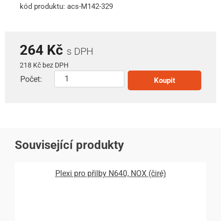
kód produktu: acs-M142-329
264 Kč
s DPH
218 Kč bez DPH
Počet:
Koupit
Související produkty
Plexi pro přilby N640, NOX (čiré)