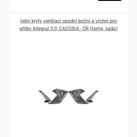
čelní kryty ventilací spodní boční a vrchní pro
přilby Integral 3.0, CASSIDA - ČR (černé, sada)