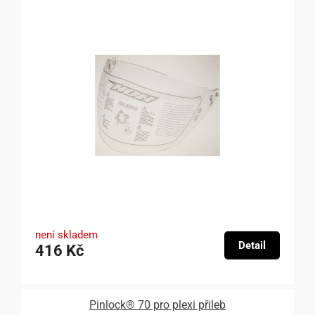
není skladem
Detail
416 Kč
Pinlock® 70 pro plexi přileb