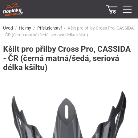
Úvod
Helmy
Příslušenství
Kšilt pro přilby Cross Pro, CASSIDA
- ČR (černá matná/šedá, seriová délka kšiltu)
Kšilt pro přilby Cross Pro, CASSIDA
- ČR (černá matná/šedá, seriová
délka kšiltu)