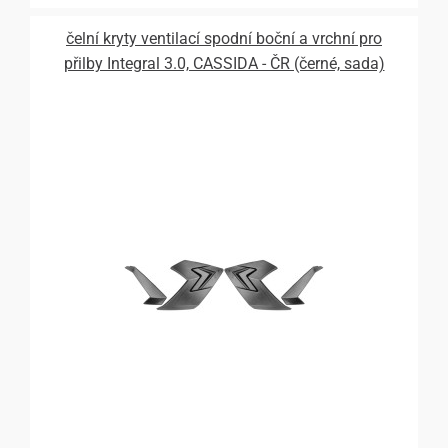
čelní kryty ventilací spodní boční a vrchní pro
přilby Integral 3.0, CASSIDA - ČR (černé, sada)