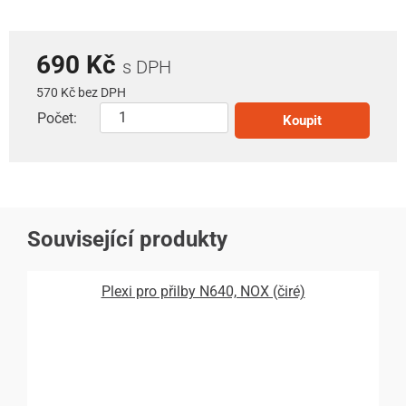
690 Kč
s DPH
570 Kč bez DPH
Počet:
Koupit
Související produkty
Plexi pro přilby N640, NOX (čiré)