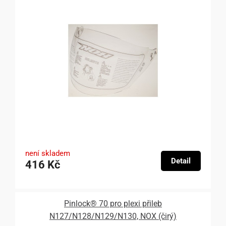
není skladem
Detail
416 Kč
Pinlock® 70 pro plexi přileb
N127/N128/N129/N130, NOX (čirý)