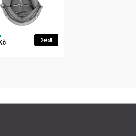
m
Detail
Kč