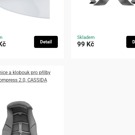
m
Skladem
Detail
D
Kč
99 Kč
nice a klobouk pro přilby
ompress 2.0, CASSIDA