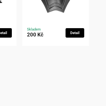
Skladem
etail
Detail
200 Kč