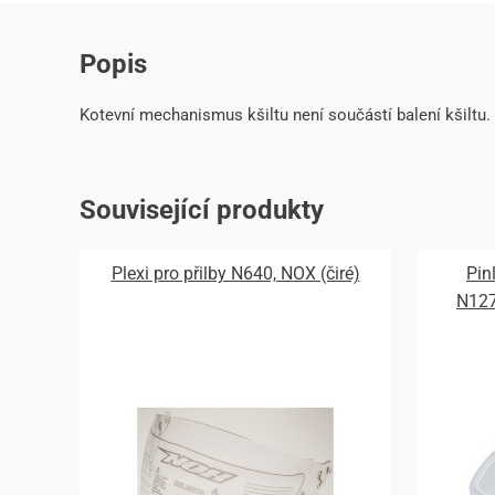
Popis
Kotevní mechanismus kšiltu není součástí balení kšiltu.
Související produkty
Plexi pro přilby N640, NOX (čiré)
Pin
N12