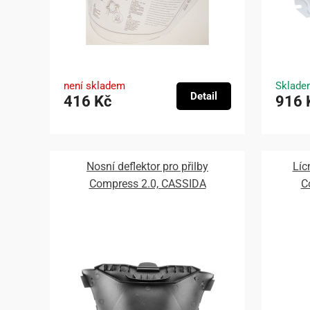
není skladem
Sklade
Detail
416 Kč
916 
Nosní deflektor pro přilby
Líc
Compress 2.0, CASSIDA
C