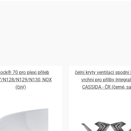
lock® 70 pro plexi přileb
čelní kryty ventilací spodní
7/N128/N129/N130, NOX
vrchní pro přilby Integral
(čirý)
CASSIDA - ČR (černé, s