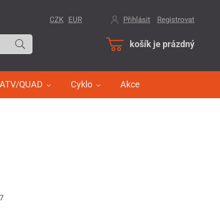
CZK
EUR
Přihlásit
/
Registrovat
košík je prázdný
ATV/QUAD
Cyklo
Akce
17