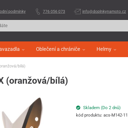
odní podmínky
776 056 073
info@doplnkynamoto.cz
avazadla
Oblečení a chrániče
Helmy
(oranžová/bílá)
X (oranžová/bílá)
Skladem (Do 2 dnů)
kód produktu: acs-M142-1