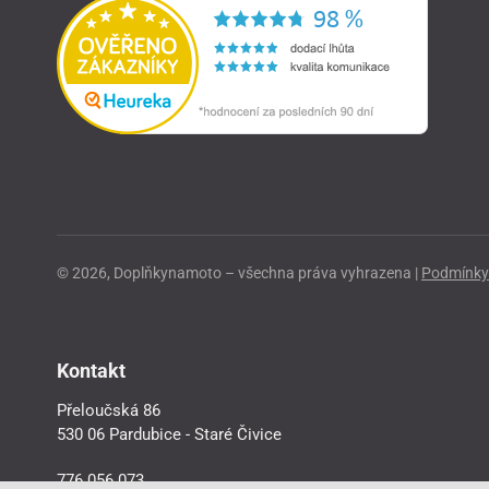
© 2026, Doplňkynamoto – všechna práva vyhrazena |
Podmínky 
Kontakt
Přeloučská 86
530 06 Pardubice - Staré Čivice
776 056 073