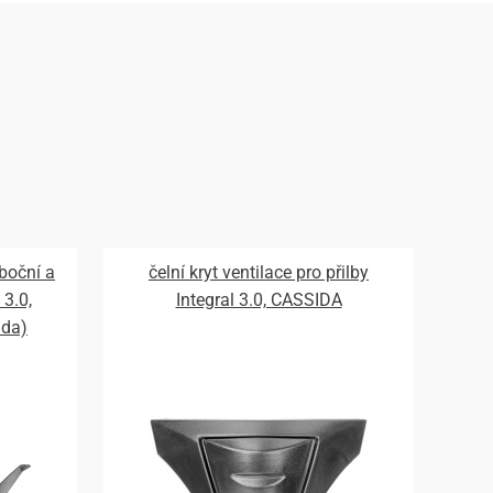
 boční a
čelní kryt ventilace pro přilby
 3.0,
Integral 3.0, CASSIDA
ada)