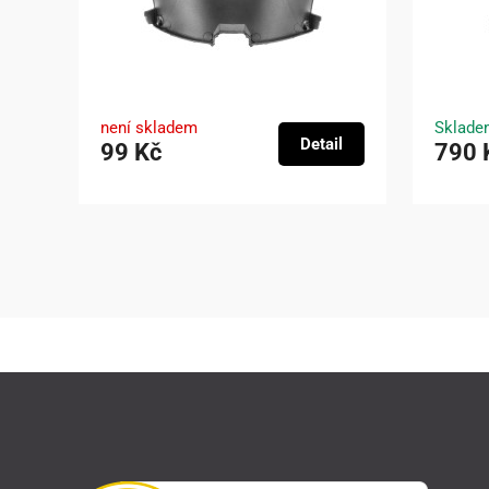
není skladem
Sklade
Detail
99 Kč
790 