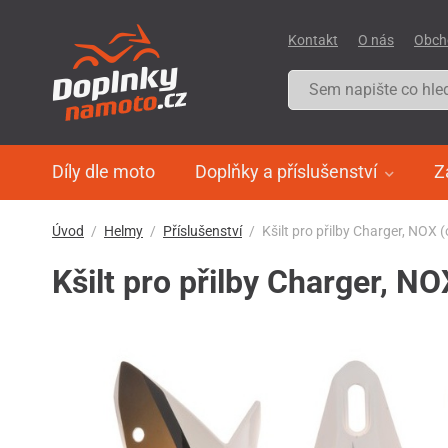
Kontakt
O nás
Obch
Díly dle moto
Doplňky a příslušenství
Z
Úvod
Helmy
Příslušenství
Kšilt pro přilby Charger, NOX 
Kšilt pro přilby Charger, NO