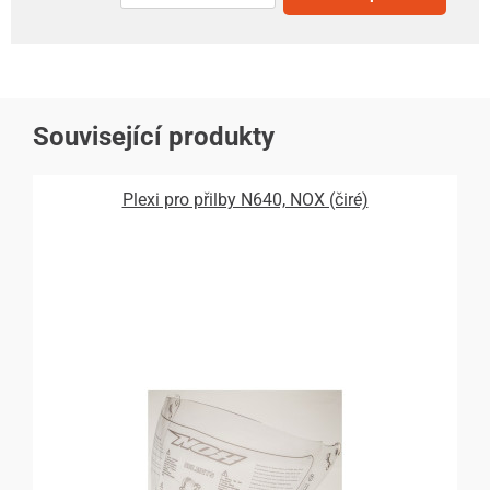
Související produkty
Plexi pro přilby N640, NOX (čiré)