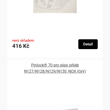
není skladem
Detail
416 Kč
Pinlock® 70 pro plexi přileb
N127/N128/N129/N130, NOX (čirý)