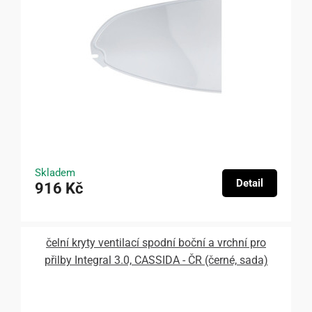
Skladem
Detail
916 Kč
čelní kryty ventilací spodní boční a vrchní pro
přilby Integral 3.0, CASSIDA - ČR (černé, sada)