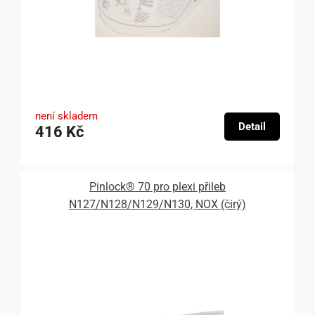
není skladem
Detail
416 Kč
Pinlock® 70 pro plexi přileb
N127/N128/N129/N130, NOX (čirý)