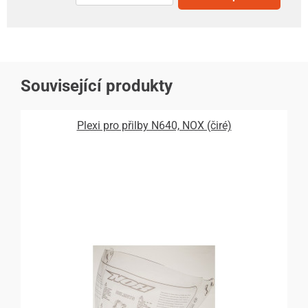
Související produkty
Plexi pro přilby N640, NOX (čiré)