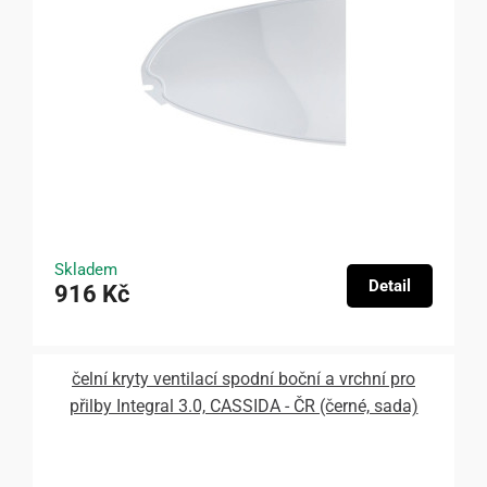
Skladem
Detail
916 Kč
čelní kryty ventilací spodní boční a vrchní pro
přilby Integral 3.0, CASSIDA - ČR (černé, sada)