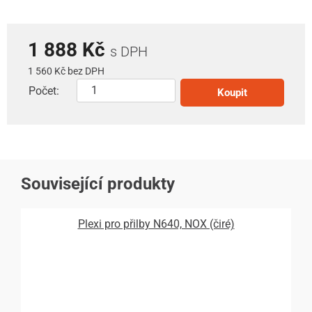
1 888 Kč
s DPH
1 560 Kč bez DPH
Počet:
Koupit
Související produkty
Plexi pro přilby N640, NOX (čiré)