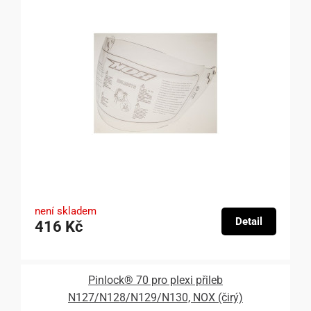
není skladem
Detail
416 Kč
Pinlock® 70 pro plexi přileb
N127/N128/N129/N130, NOX (čirý)