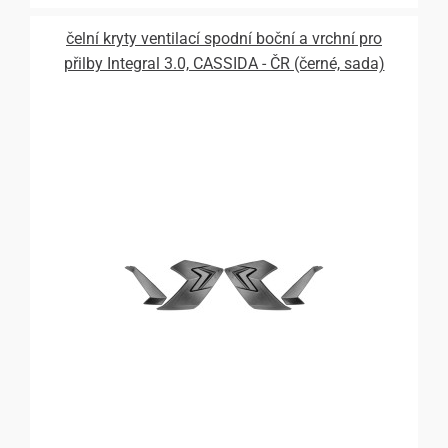
čelní kryty ventilací spodní boční a vrchní pro
přilby Integral 3.0, CASSIDA - ČR (černé, sada)