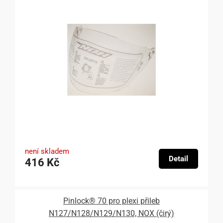
není skladem
Detail
416 Kč
Pinlock® 70 pro plexi přileb
N127/N128/N129/N130, NOX (čirý)