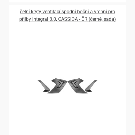
čelní kryty ventilací spodní boční a vrchní pro
přilby Integral 3.0, CASSIDA - ČR (černé, sada)