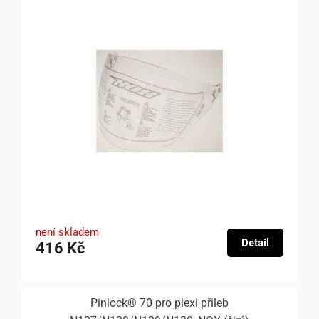
není skladem
Detail
416 Kč
Pinlock® 70 pro plexi přileb