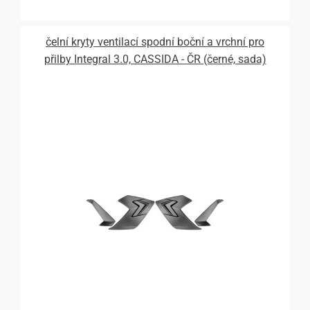
čelní kryty ventilací spodní boční a vrchní pro
přilby Integral 3.0, CASSIDA - ČR (černé, sada)