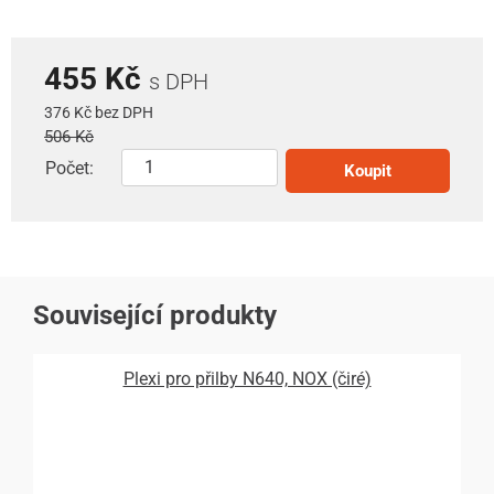
455 Kč
s DPH
376 Kč bez DPH
506 Kč
Počet:
Koupit
Související produkty
Plexi pro přilby N640, NOX (čiré)