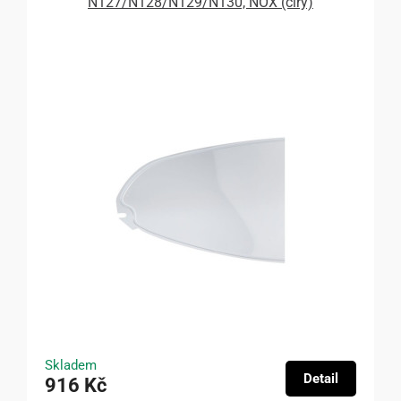
N127/N128/N129/N130, NOX (čirý)
Skladem
Detail
916 Kč