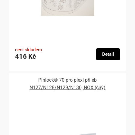
není skladem
Detail
416 Kč
Pinlock® 70 pro plexi přileb
N127/N128/N129/N130, NOX (čirý)