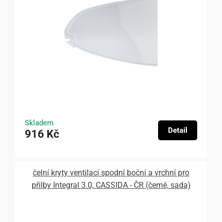
Skladem
Detail
916 Kč
čelní kryty ventilací spodní boční a vrchní pro
přilby Integral 3.0, CASSIDA - ČR (černé, sada)