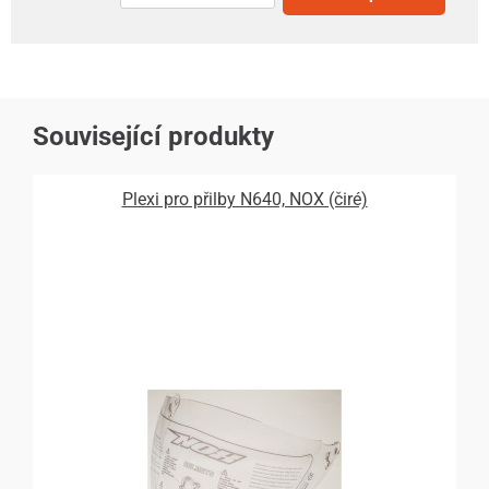
Související produkty
Plexi pro přilby N640, NOX (čiré)