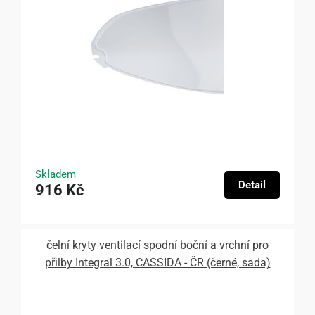
Skladem
Detail
916 Kč
čelní kryty ventilací spodní boční a vrchní pro
přilby Integral 3.0, CASSIDA - ČR (černé, sada)