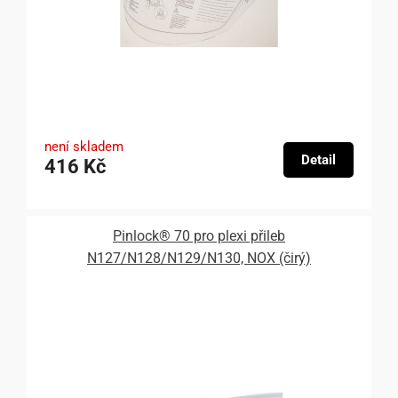
není skladem
Detail
416 Kč
Pinlock® 70 pro plexi přileb
N127/N128/N129/N130, NOX (čirý)