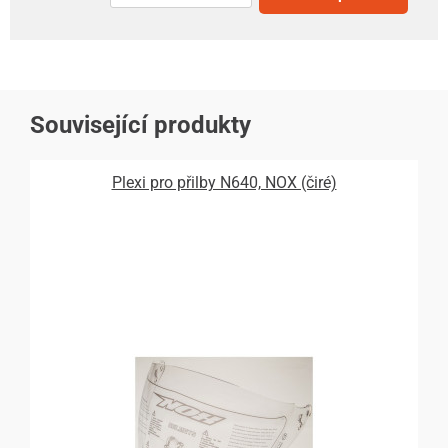
Související produkty
Plexi pro přilby N640, NOX (čiré)