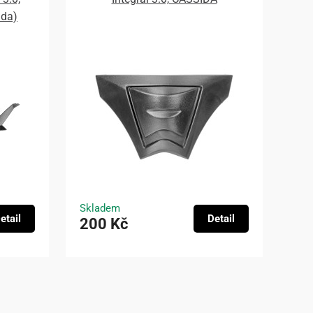
ada)
Skladem
etail
Detail
200 Kč