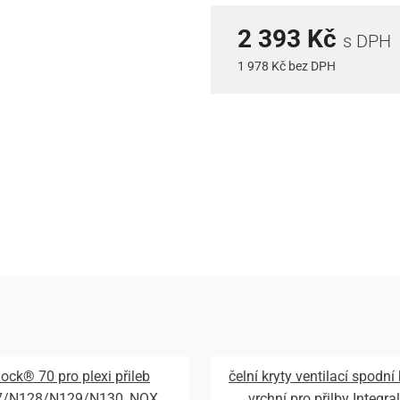
2 393 Kč
s DPH
1 978 Kč bez DPH
lock® 70 pro plexi přileb
čelní kryty ventilací spodní
7/N128/N129/N130, NOX
vrchní pro přilby Integral