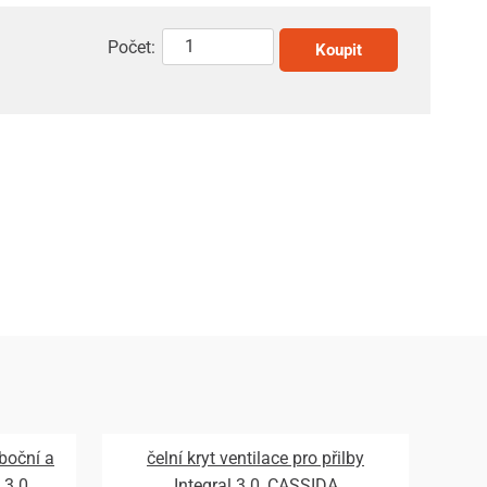
Počet:
Koupit
 boční a
čelní kryt ventilace pro přilby
 3.0,
Integral 3.0, CASSIDA