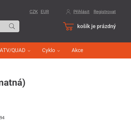
CZK
EUR
Přihlásit
/
Registrovat
košík je prázdný
ATV/QUAD
Cyklo
Akce
matná)
594