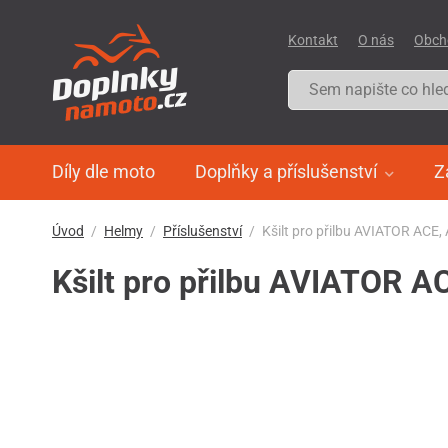
Kontakt
O nás
Obch
Díly dle moto
Doplňky a příslušenství
Z
Úvod
Helmy
Příslušenství
Kšilt pro přilbu AVIATOR ACE
Kšilt pro přilbu AVIATOR 