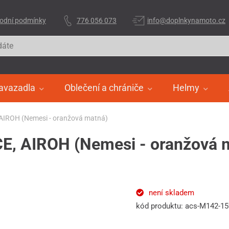
odní podmínky
776 056 073
info@doplnkynamoto.cz
avazadla
Oblečení a chrániče
Helmy
, AIROH (Nemesi - oranžová matná)
ACE, AIROH (Nemesi - oranžová 
není skladem
kód produktu: acs-M142-1