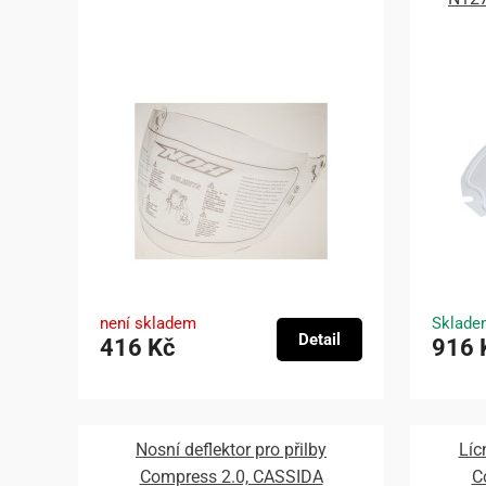
není skladem
Sklade
Detail
416 Kč
916 
Nosní deflektor pro přilby
Líc
Compress 2.0, CASSIDA
C