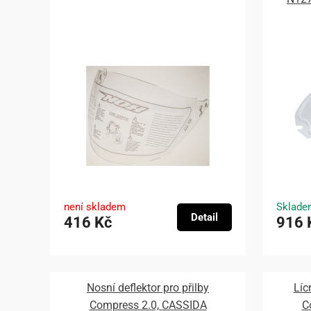
není skladem
Sklade
Detail
416 Kč
916 
Nosní deflektor pro přilby
Líc
Compress 2.0, CASSIDA
C