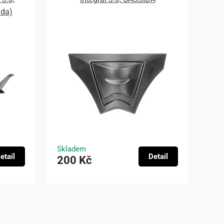
ada)
Skladem
etail
Detail
200 Kč