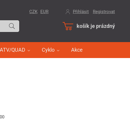
CZK
EUR
Přihlásit
/
Registrovat
košík je prázdný
ATV/QUAD
Cyklo
Akce
600