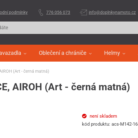
odní podmínky
776 056 073
info@doplnkynamoto.cz
avazadla
Oblečení a chrániče
Helmy
 AIROH (Art - černá matná)
CE, AIROH (Art - černá matná)
není skladem
kód produktu: acs-M142-1