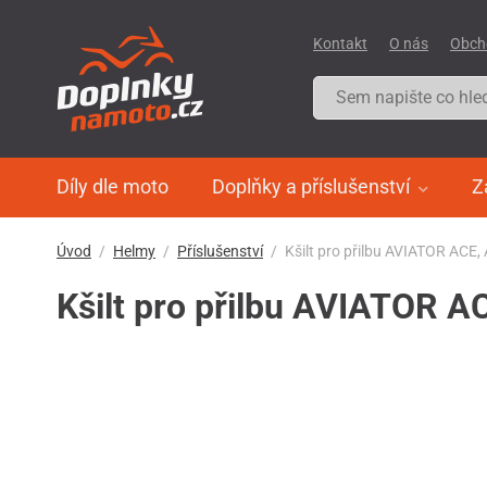
Kontakt
O nás
Obch
Díly dle moto
Doplňky a příslušenství
Z
Úvod
Helmy
Příslušenství
Kšilt pro přilbu AVIATOR ACE,
Kšilt pro přilbu AVIATOR A