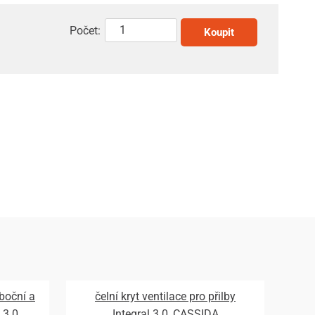
Počet:
Koupit
 boční a
čelní kryt ventilace pro přilby
 3.0,
Integral 3.0, CASSIDA