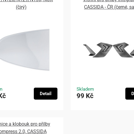
(čirý)
CASSIDA - ČR (černé, s
m
Skladem
Detail
D
Kč
99 Kč
nice a klobouk pro přilby
ompress 2.0, CASSIDA