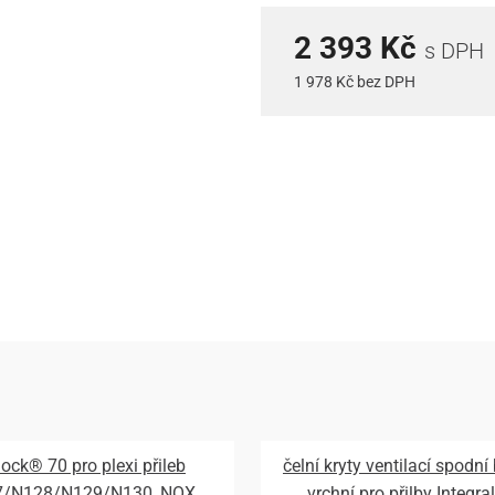
2 393 Kč
s DPH
1 978 Kč bez DPH
lock® 70 pro plexi přileb
čelní kryty ventilací spodní
7/N128/N129/N130, NOX
vrchní pro přilby Integral