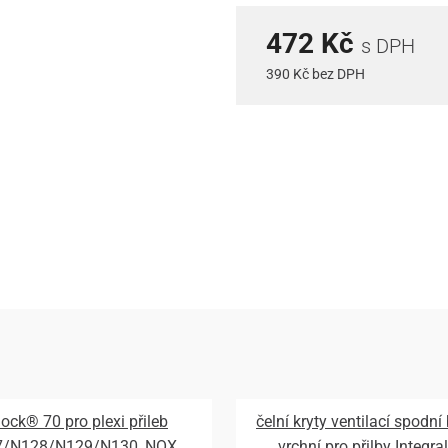
472 Kč
s DPH
390 Kč bez DPH
lock® 70 pro plexi přileb
čelní kryty ventilací spodní
7/N128/N129/N130, NOX
vrchní pro přilby Integral