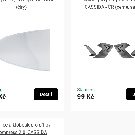
(čirý)
CASSIDA - ČR (černé, s
m
Skladem
Detail
D
Kč
99 Kč
nice a klobouk pro přilby
ompress 2.0, CASSIDA