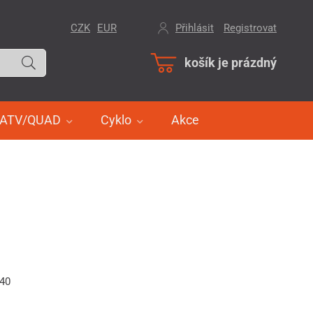
CZK
EUR
Přihlásit
/
Registrovat
košík je prázdný
ATV/QUAD
Cyklo
Akce
640