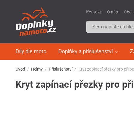
Kontakt
O nás
Obch
Díly dle moto
Doplňky a příslušenství
Z
Úvod
Helmy
Příslušenství
Kryt zapínací přezky pro přil
Kryt zapínací přezky pro p