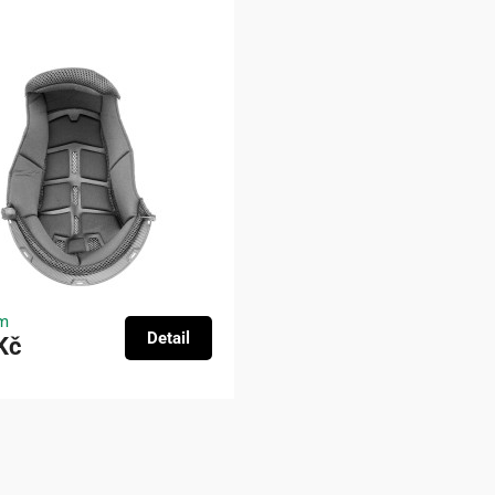
m
Detail
Kč