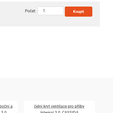
Počet:
Koupit
 boční a
čelní kryt ventilace pro přilby
 3.0,
Integral 3.0, CASSIDA