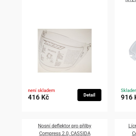
není skladem
Sklade
Detail
416 Kč
916 
Nosní deflektor pro přilby
Líc
Compress 2.0, CASSIDA
C