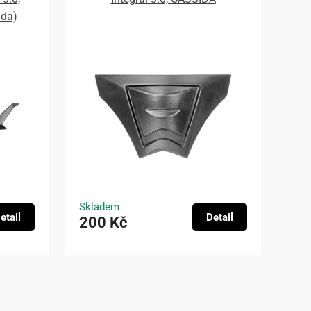
ada)
Skladem
etail
Detail
200 Kč