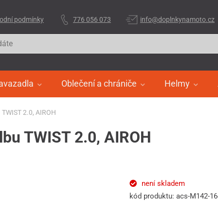
odní podmínky
776 056 073
info@doplnkynamoto.cz
avazadla
Oblečení a chrániče
Helmy
bu TWIST 2.0, AIROH
řilbu TWIST 2.0, AIROH
není skladem
kód produktu: acs-M142-1