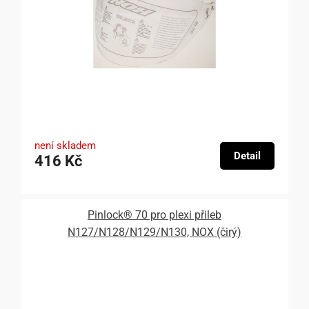
není skladem
Detail
416 Kč
Pinlock® 70 pro plexi přileb
N127/N128/N129/N130, NOX (čirý)