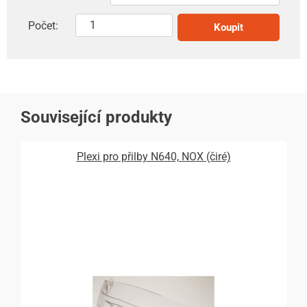
Počet:
Koupit
Související produkty
Plexi pro přilby N640, NOX (čiré)