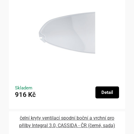
Skladem
Detail
916 Kč
čelní kryty ventilací spodní boční a vrchní pro
přilby Integral 3.0, CASSIDA - ČR (černé, sada)