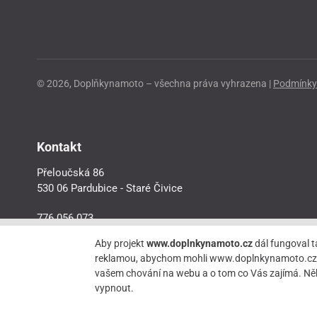
© 2026, Doplňkynamoto – všechna práva vyhrazena |
Podmínky 
Kontakt
Přeloučská 86
530 06 Pardubice - Staré Čivice
776 056 073
motorider.rf@seznam.cz
Aby projekt
www.doplnkynamoto.cz
dál fungoval t
reklamou, abychom mohli www.doplnkynamoto.cz dále 
vašem chování na webu a o tom co Vás zajímá. Něk
vypnout.