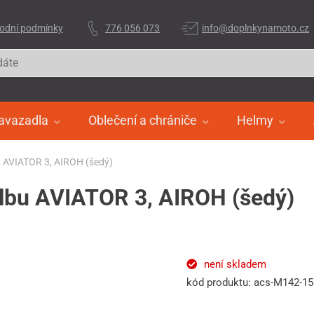
odní podmínky
776 056 073
info@doplnkynamoto.cz
avazadla
Oblečení a chrániče
Helmy
bu AVIATOR 3, AIROH (šedý)
řilbu AVIATOR 3, AIROH (šedý)
není skladem
kód produktu: acs-M142-1