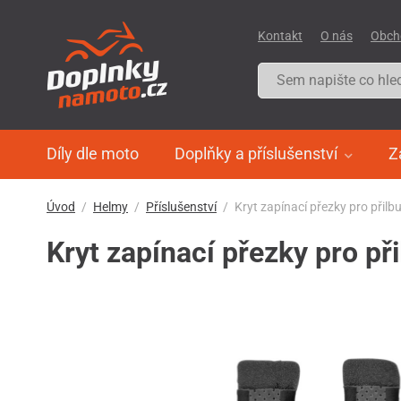
Kontakt
O nás
Obch
Díly dle moto
Doplňky a příslušenství
Z
Úvod
Helmy
Příslušenství
Kryt zapínací přezky pro přil
Kryt zapínací přezky pro p