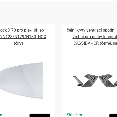
lock® 70 pro plexi přileb
čelní kryty ventilací spodní
7/N128/N129/N130, NOX
vrchní pro přilby Integral
(čirý)
CASSIDA - ČR (černé, s
m
Skladem