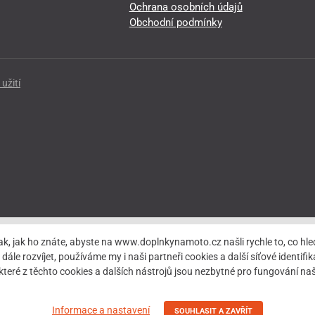
Ochrana osobních údajů
Obchodní podmínky
užití
ak, jak ho znáte, abyste na www.doplnkynamoto.cz našli rychle to, co 
rozvíjet, používáme my i naši partneři cookies a další síťové identifiká
teré z těchto cookies a dalších nástrojů jsou nezbytné pro fungování 
Informace a nastavení
SOUHLASIT A ZAVŘÍT