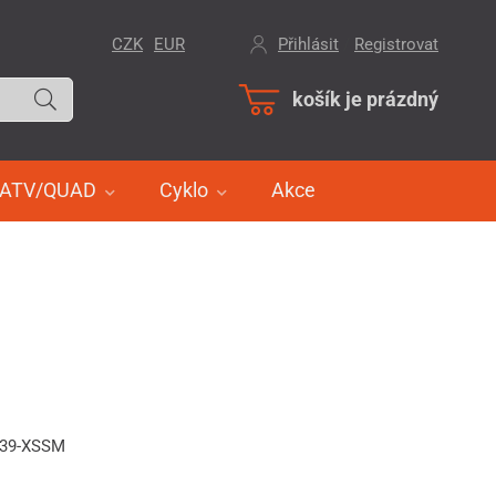
CZK
EUR
Přihlásit
/
Registrovat
košík je prázdný
ATV/QUAD
Cyklo
Akce
539-XSSM