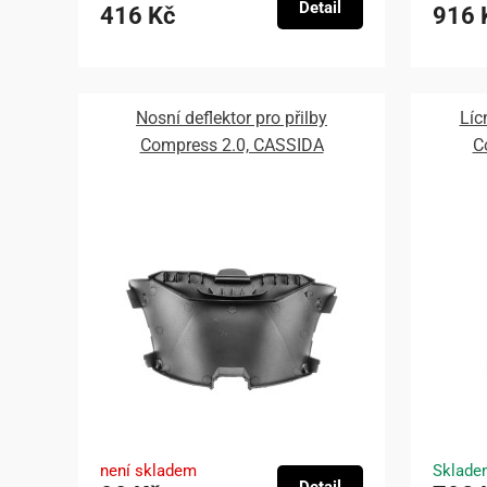
Detail
416 Kč
916 
Nosní deflektor pro přilby
Líc
Compress 2.0, CASSIDA
C
není skladem
Sklade