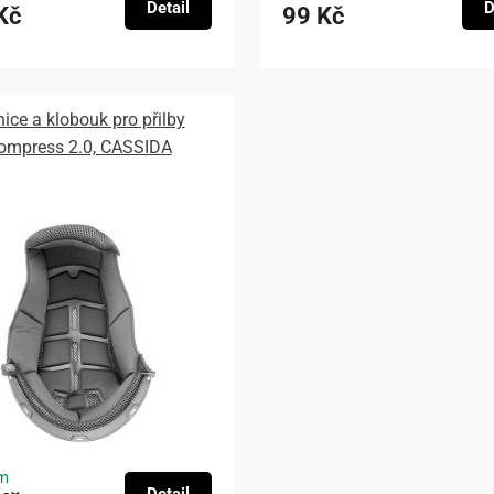
Detail
D
Kč
99 Kč
nice a klobouk pro přilby
ompress 2.0, CASSIDA
m