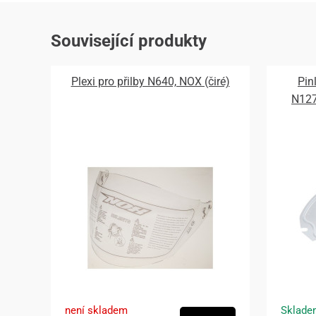
Související produkty
Plexi pro přilby N640, NOX (čiré)
Pin
N12
není skladem
Sklade