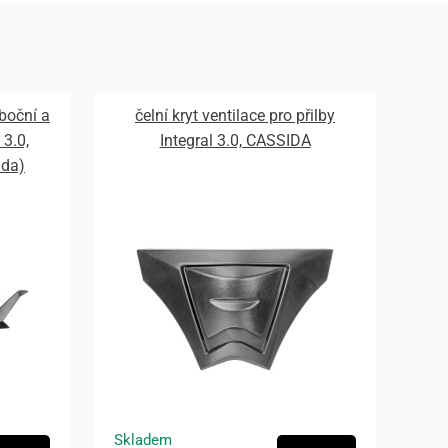
 boční a
čelní kryt ventilace pro přilby
 3.0,
Integral 3.0, CASSIDA
ada)
Skladem