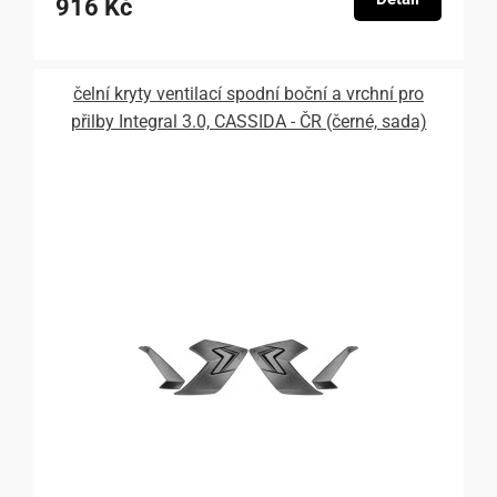
916 Kč
čelní kryty ventilací spodní boční a vrchní pro
přilby Integral 3.0, CASSIDA - ČR (černé, sada)