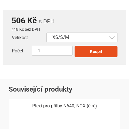
506 Kč
s DPH
418 Kč bez DPH
Velikost
Počet:
Koupit
Související produkty
Plexi pro přilby N640, NOX (čiré)