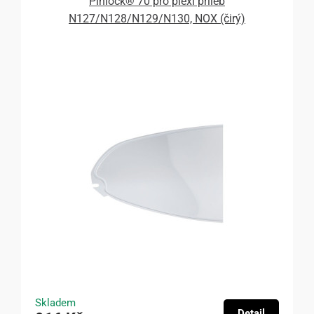
Pinlock® 70 pro plexi přileb
N127/N128/N129/N130, NOX (čirý)
Skladem
Detail