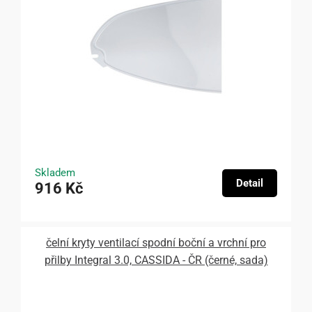
Skladem
Detail
916 Kč
čelní kryty ventilací spodní boční a vrchní pro
přilby Integral 3.0, CASSIDA - ČR (černé, sada)