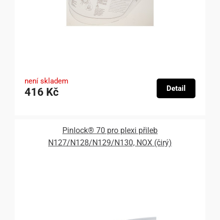
není skladem
Detail
416 Kč
Pinlock® 70 pro plexi přileb
N127/N128/N129/N130, NOX (čirý)