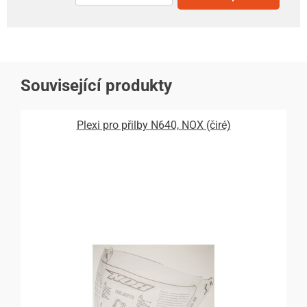
Související produkty
Plexi pro přilby N640, NOX (čiré)