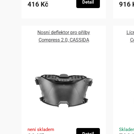
Detail
416 Kč
916 
Nosní deflektor pro přilby
Líc
Compress 2.0, CASSIDA
C
není skladem
Sklade