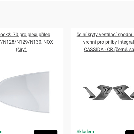
lock® 70 pro plexi přileb
čelní kryty ventilací spodní
7/N128/N129/N130, NOX
vrchní pro přilby Integral
(čirý)
CASSIDA - ČR (černé, s
m
Skladem