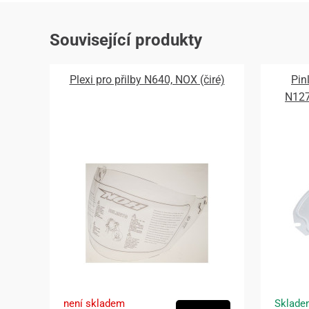
Související produkty
Plexi pro přilby N640, NOX (čiré)
Pin
N12
není skladem
Sklade