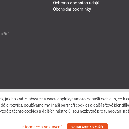
Ochrana osobních údajů
Obchodní podmínky
užití
ak, jak ho znáte, abyste na www.doplnkynamoto.cz našli rychle to, co 
rozvíjet, používáme my i naši partneři cookies a další síťové identifiká
teré z těchto cookies a dalších nástrojů jsou nezbytné pro fungování 
Informace a nastavení
SOUHLASIT A ZAVŘÍT