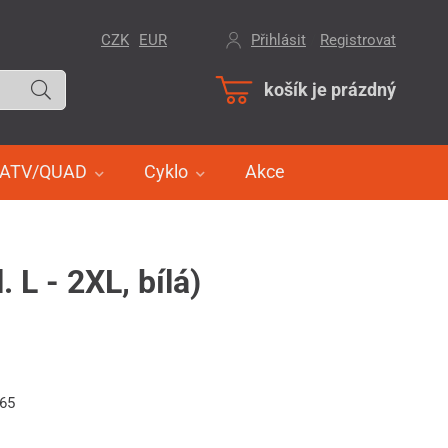
CZK
EUR
Přihlásit
/
Registrovat
košík je prázdný
ATV/QUAD
Cyklo
Akce
L - 2XL, bílá)
165