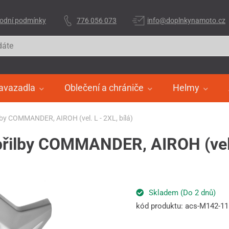
odní podmínky
776 056 073
info@doplnkynamoto.cz
avazadla
Oblečení a chrániče
Helmy
ilby COMMANDER, AIROH (vel. L - 2XL, bílá)
 přilby COMMANDER, AIROH (vel. 
Skladem (Do 2 dnů)
kód produktu: acs-M142-1