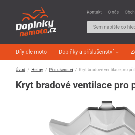
Kontakt
O nás
Obch
Díly dle moto
Doplňky a příslušenství
Z
Úvod
Helmy
Příslušenství
Kryt bradové ventilace pro př
Kryt bradové ventilace pro