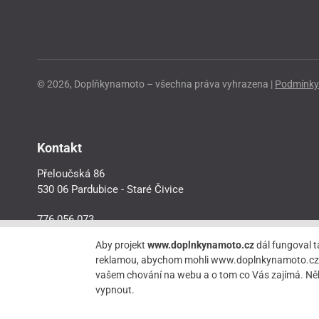
© 2026, Doplňkynamoto – všechna práva vyhrazena |
Podmínky 
Kontakt
Přeloučská 86
530 06 Pardubice - Staré Čivice
776 056 073
motorider.rf@seznam.cz
Aby projekt
www.doplnkynamoto.cz
dál fungoval t
reklamou, abychom mohli www.doplnkynamoto.cz dále 
vašem chování na webu a o tom co Vás zajímá. Něk
vypnout.