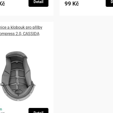
Detail
D
Kč
99 Kč
nice a klobouk pro přilby
ompress 2.0, CASSIDA
m