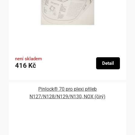
není skladem
Detail
416 Kč
Pinlock® 70 pro plexi přileb
N127/N128/N129/N130, NOX (čirý)