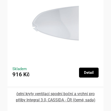
Skladem
Detail
916 Kč
čelní kryty ventilací spodní boční a vrchní pro
přilby Integral 3.0, CASSIDA - ČR (černé, sada)