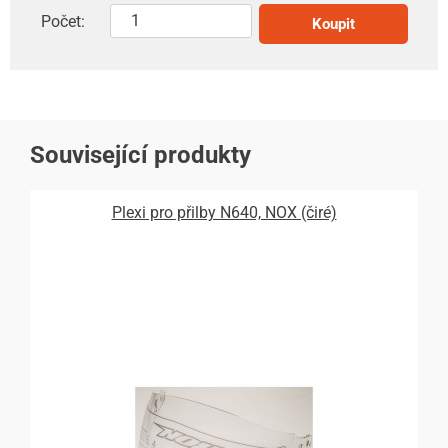
Počet:
Koupit
Související produkty
Plexi pro přilby N640, NOX (čiré)