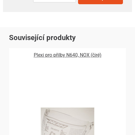
Související produkty
Plexi pro přilby N640, NOX (čiré)