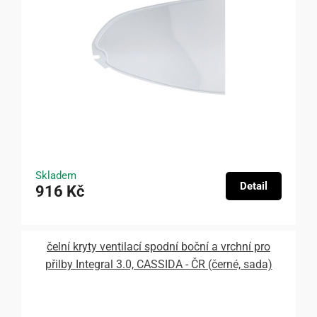
Skladem
Detail
916 Kč
čelní kryty ventilací spodní boční a vrchní pro
přilby Integral 3.0, CASSIDA - ČR (černé, sada)