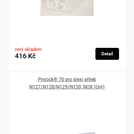
není skladem
Detail
416 Kč
Pinlock® 70 pro plexi přileb
N127/N128/N129/N130, NOX (čirý)