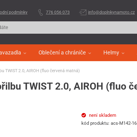
odní podmínky
776 056 073
info@doplnkynamoto.cz
avazadla
Oblečení a chrániče
Helmy
ilbu TWIST 2.0, AIROH (fluo červená matná)
přilbu TWIST 2.0, AIROH (fluo 
není skladem
kód produktu: acs-M142-1