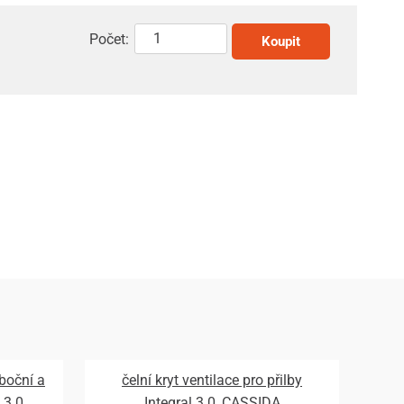
Počet:
Koupit
 boční a
čelní kryt ventilace pro přilby
 3.0,
Integral 3.0, CASSIDA