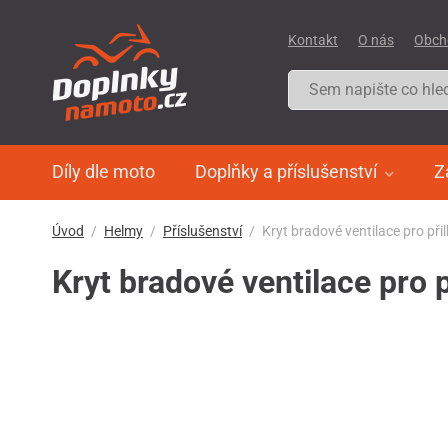
Kontakt
O nás
Obch
Díly dle moto
Doplňky a příslušenství
Z
Úvod
Helmy
Příslušenství
Kryt bradové ventilace pro př
Kryt bradové ventilace pro 