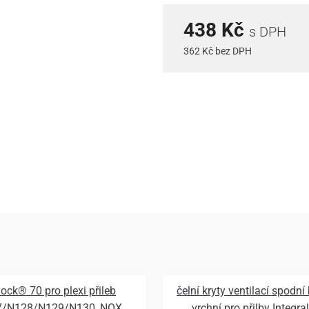
438 Kč
s DPH
362 Kč bez DPH
lock® 70 pro plexi přileb
čelní kryty ventilací spodní
7/N128/N129/N130, NOX
vrchní pro přilby Integral