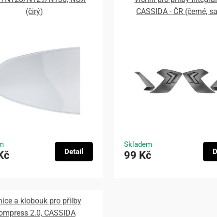
(čirý)
CASSIDA - ČR (černé, s
m
Skladem
Detail
D
Kč
99 Kč
nice a klobouk pro přilby
ompress 2.0, CASSIDA