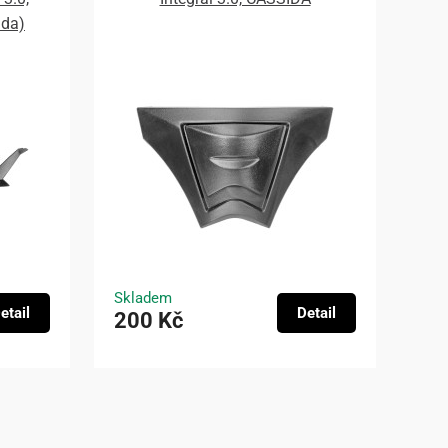
ada)
Skladem
etail
Detail
200 Kč