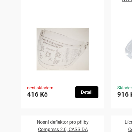
není skladem
Sklade
Detail
416 Kč
916 
Nosní deflektor pro přilby
Líc
Compress 2.0, CASSIDA
C