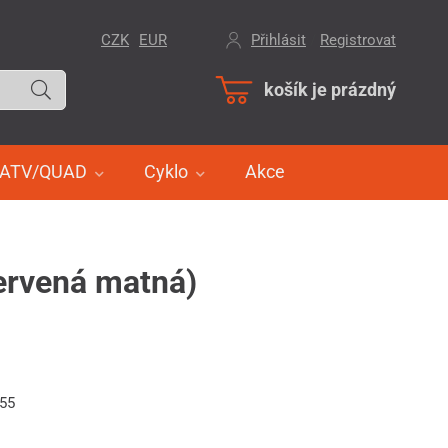
CZK
EUR
Přihlásit
/
Registrovat
košík je prázdný
ATV/QUAD
Cyklo
Akce
červená matná)
655